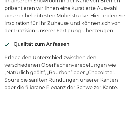
In unserem Showroom in der Nähe von Bremen
präsentieren wir Ihnen eine kuratierte Auswahl
unserer beliebtesten Möbelstücke. Hier finden Sie
Inspiration für Ihr Zuhause und können sich von
der Präzision unserer Fertigung überzeugen.
Qualität zum Anfassen
Erlebe den Unterschied zwischen den
verschiedenen Oberflächenveredelungen wie
„Natürlich geölt“, „Bourbon“ oder „Chocolate“.
Spüre die sanften Rundungen unserer Kanten
oder die filigrane Eleganz der Schweizer Kante.
Beratung von Experten
Unsere Möbel-Experten stehen dir vor Ort für eine
persönliche Planung zur Seite. Wir besprechen
deine Maße, wählen gemeinsam die passende