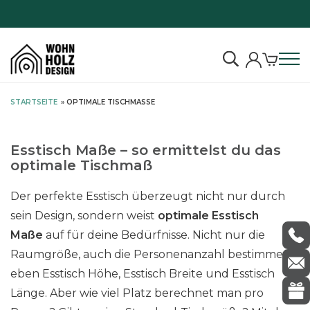
S
STARTSEITE
»
OPTIMALE TISCHMASSE
k
i
p
Esstisch Maße – so ermittelst du das
t
optimale Tischmaß
o
c
Der perfekte Esstisch überzeugt nicht nur durch
o
sein Design, sondern weist
optimale Esstisch
n
Maße
auf für deine Bedürfnisse. Nicht nur die
t
Raumgröße, auch die Personenanzahl bestimmen
e
eben Esstisch Höhe, Esstisch Breite und Esstisch
n
Länge. Aber wie viel Platz berechnet man pro
t