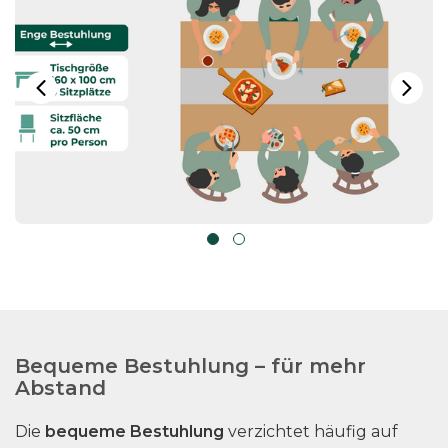
Bequeme Bestuhlung – für mehr
Abstand
Die
bequeme Bestuhlung
verzichtet häufig auf