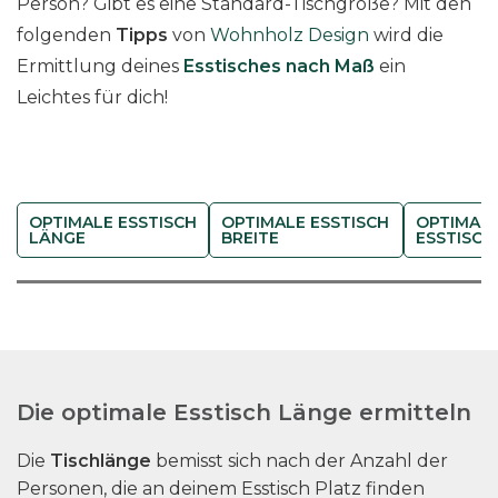
Person? Gibt es eine Standard-Tischgröße? Mit den
folgenden
Tipps
von
Wohnholz Design
wird die
Ermittlung deines
Esstisches nach Maß
ein
Leichtes für dich!
OPTIMALE ESSTISCH
OPTIMALE ESSTISCH
OPTIMAL
LÄNGE
BREITE
ESSTISCH
Die optimale Esstisch Länge ermitteln
Die
Tischlänge
bemisst sich nach der Anzahl der
Personen, die an deinem Esstisch Platz finden