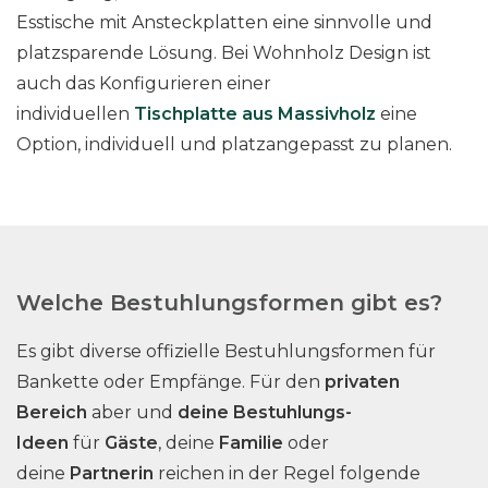
Esstische mit Ansteckplatten eine sinnvolle und
platzsparende Lösung. Bei Wohnholz Design ist
auch das Konfigurieren einer
individuellen
Tischplatte aus Massivholz
eine
Option, individuell und platzangepasst zu planen.
Welche Bestuhlungsformen gibt es?
Es gibt diverse offizielle Bestuhlungsformen für
Bankette oder Empfänge. Für den
privaten
Bereich
aber und
deine Bestuhlungs-
Ideen
für
Gäste
, deine
Familie
oder
deine
Partnerin
reichen in der Regel folgende