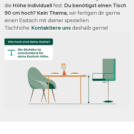
die
Höhe individuell
fest.
Du benötigst einen Tisch
90 cm hoch? Kein Thema,
wir fertigen dir gerne
einen Esstisch mit deiner speziellen
Tischhöhe.
Kontaktiere uns
deshalb gerne!