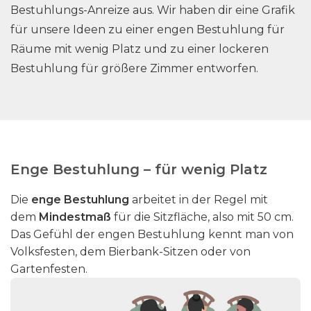
Bestuhlungs-Anreize aus. Wir haben dir eine Grafik
für unsere Ideen zu einer engen Bestuhlung für
Räume mit wenig Platz und zu einer lockeren
Bestuhlung für größere Zimmer entworfen.
Enge Bestuhlung – für wenig Platz
Die
enge Bestuhlung
arbeitet in der Regel mit
dem
Mindestmaß
für die Sitzfläche, also mit 50 cm.
Das Gefühl der engen Bestuhlung kennt man von
Volksfesten, dem Bierbank-Sitzen oder von
Gartenfesten.