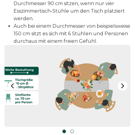
Durchmesser 90 cm sitzen, wenn nur vier
Esszimmertisch-Stühle um den Tisch platziert
werden.
Auch bei einem Durchmesser von beispielsweise
150 cm sitzt es sich mit 6 Stühlen und Personen
durchaus mit einem freien Gefühl.