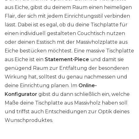
i
e
e
n
n
aus Eiche, gibst du deinem Raum einen heimeligen
e
i
i
a
a
Flair, der sich mit jedem Einrichtungsstil verbinden
O
t
t
u
u
lässt. Dabei ist es egal, ob du deine Tischplatte für
p
e
e
f
f
einen individuell gestalteten Couchtisch nutzen
t
g
g
d
d
oder deinen Esstisch mit der Massivholzplatte aus
i
e
e
e
e
o
Eiche bestücken möchtest. Eine massive Tischplatte
w
w
r
r
n
aus Eiche ist ein
Statement-Piece
und damit sie
ä
ä
P
P
e
h
h
genügend Raum zur Entfaltung der besonderen
r
r
n
l
l
o
Wirkung hat, solltest du genau nachmessen und
o
k
t
t
d
d
deine Einrichtung planen. Im
Online-
ö
w
w
u
u
Konfigurator
gibst du dann schließlich ein, welche
n
e
e
k
k
Maße deine Tischplatte aus Massivholz haben soll
n
r
r
t
t
und triffst auch Entscheidungen zur Optik deines
e
d
d
s
s
n
Wunschproduktes.
e
e
e
e
a
n
n
i
i
u
t
t