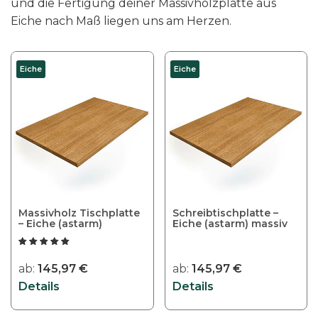
und die Fertigung deiner Massivholzplatte aus
Eiche nach Maß liegen uns am Herzen.
D
D
Eiche
Eiche
i
i
e
e
s
s
e
e
s
s
P
P
r
r
o
o
Massivholz Tischplatte
Schreibtischplatte –
d
d
– Eiche (astarm)
Eiche (astarm) massiv
u
u
k
k
ab:
145,97
€
ab:
145,97
€
t
t
Details
Details
w
w
e
e