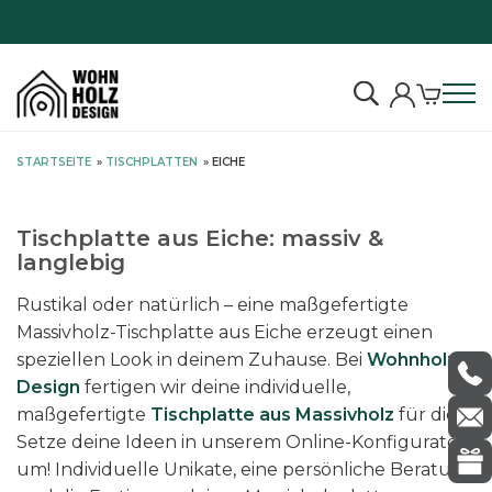
S
STARTSEITE
»
TISCHPLATTEN
»
EICHE
k
i
p
Tischplatte aus Eiche: massiv &
t
langlebig
o
Rustikal oder natürlich – eine maßgefertigte
c
Massivholz-Tischplatte aus Eiche erzeugt einen
o
speziellen Look in deinem Zuhause. Bei
Wohnholz
n
Design
fertigen wir deine individuelle,
t
maßgefertigte
Tischplatte aus Massivholz
für dich.
e
Setze deine Ideen in unserem Online-Konfigurator
n
um! Individuelle Unikate, eine persönliche Beratung
t