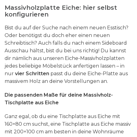
f
Massivholzplatte Eiche: hier selbst
e
e
d
konfigurieren
g
g
e
e
e
r
Bist du auf der Suche nach einem neuen Esstisch?
w
w
P
Oder benötigst du doch eher einen neuen
ä
ä
r
Schreibtisch? Auch falls du nach einem Sideboard
h
h
o
Ausschau hältst, bist du bei uns richtig! Du kannst
l
l
d
dir nämlich aus unseren Eiche-Massivholzplatten
t
t
u
jedes beliebige Möbelstück anfertigen lassen – in
w
w
k
nur
vier Schritten
passt du deine Eiche-Platte aus
e
e
t
massivem Holz an deine Vorstellungen an.
r
r
s
d
d
Die passenden Maße für deine Massivholz-
e
e
e
Tischplatte aus Eiche
i
n
n
t
Ganz egal, ob du eine Tischplatte aus Eiche mit
e
160×80 cm suchst, eine Tischplatte aus Eiche massiv
g
mit 200×100 cm am besten in deine Wohnräume
e