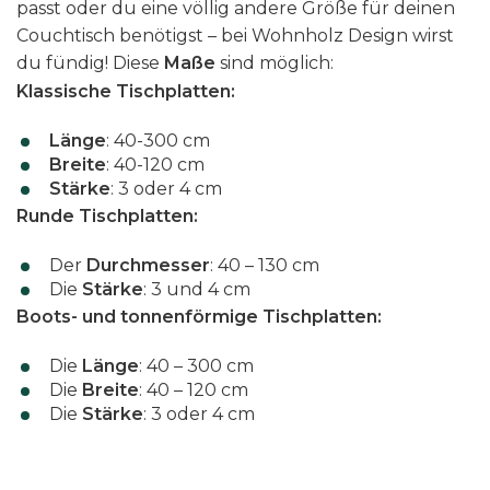
passt oder du eine völlig andere Größe für deinen
w
Couchtisch benötigst – bei Wohnholz Design wirst
ä
du fündig! Diese
Maße
sind möglich:
h
Klassische Tischplatten:
l
t
Länge
: 40-300 cm
w
Breite
: 40-120 cm
e
Stärke
: 3 oder 4 cm
r
Runde Tischplatten:
d
e
Der
Durchmesser
: 40 – 130 cm
Die
Stärke
: 3 und 4 cm
n
Boots- und tonnenförmige Tischplatten:
Die
Länge
: 40 – 300 cm
Die
Breite
: 40 – 120 cm
Die
Stärke
: 3 oder 4 cm