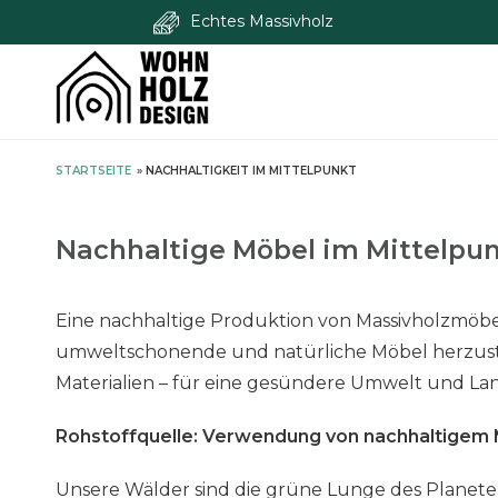
Echtes Massivholz
S
STARTSEITE
»
NACHHALTIGKEIT IM MITTELPUNKT
k
i
p
Nachhaltige Möbel im Mittelpun
t
o
c
Eine nachhaltige Produktion von Massivholzmöbeln
o
umweltschonende und natürliche Möbel herzuste
n
Materialien – für eine gesündere Umwelt und Lan
t
e
Rohstoffquelle: Verwendung von nachhaltigem 
n
t
Unsere Wälder sind die grüne Lunge des Planete