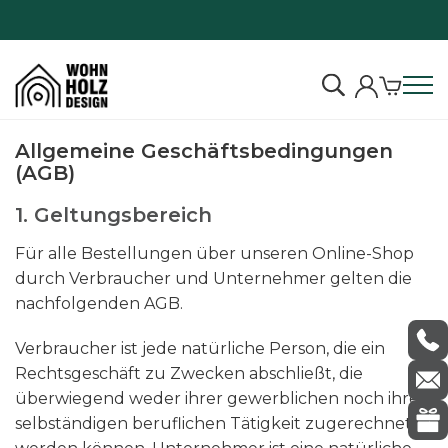
S
Allgemeine Geschäftsbedingungen
k
(AGB)
i
p
1. Geltungsbereich
t
Für alle Bestellungen über unseren Online-Shop
o
durch Verbraucher und Unternehmer gelten die
c
nachfolgenden AGB.
o
n
Verbraucher ist jede natürliche Person, die ein
t
Rechtsgeschäft zu Zwecken abschließt, die
e
überwiegend weder ihrer gewerblichen noch ihrer
n
selbständigen beruflichen Tätigkeit zugerechnet
t