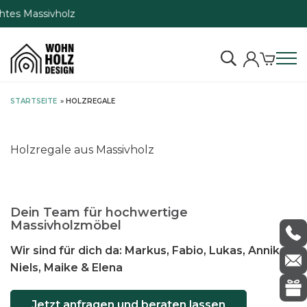
lz
S
STARTSEITE
»
HOLZREGALE
k
i
p
Holzregale aus Massivholz
t
o
c
o
Dein Team für hochwertige
Massivholzmöbel
n
t
Wir sind für dich da: Markus, Fabio, Lukas, Annika,
e
Niels, Maike & Elena
n
t
Jetzt anfragen und beraten lassen