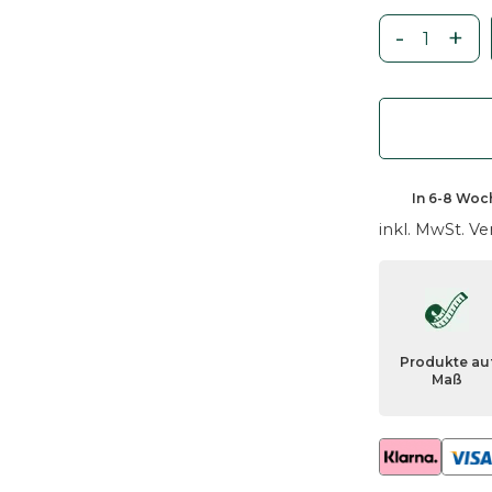
-
+
W
a
s
c
h
t
In
6-8 Woc
i
inkl. MwSt.
Ve
s
c
h
p
l
Produkte au
a
Maß
t
t
e
-