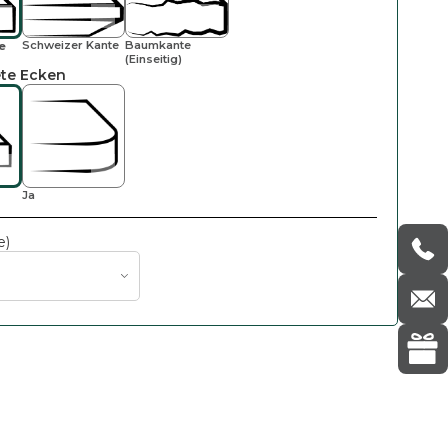
Schweizer Kante
Baumkante
e
(einseitig)
te Ecken
Ja
e)