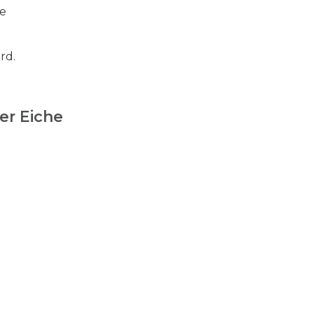
e
rd.
er Eiche