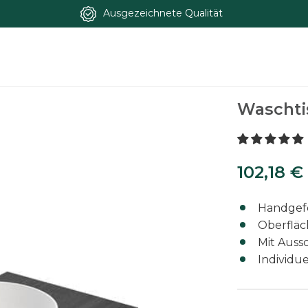
Ausgezeichnete Qualität
rz
Waschti
102,18
€
102,18
€
Handgefe
Oberfläc
Mit Auss
Individue