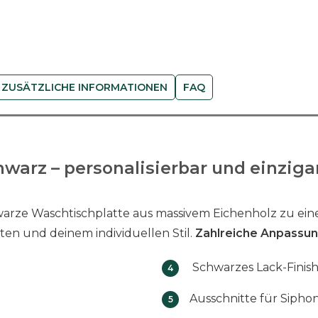
s
c
h
w
a
ZUSÄTZLICHE INFORMATIONEN
FAQ
r
z
M
e
warz – personalisierbar und einziga
n
g
e
warze Waschtischplatte aus massivem Eichenholz zu ein
en und deinem individuellen Stil.
Zahlreiche Anpassu
Schwarzes Lack-Finis
Ausschnitte für Siph