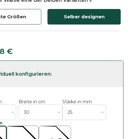
↓ Wähle eine der beiden Varianten ↓
gte Größen
Selber designen
18
€
m
Breite in cm
Stärke in mm
m