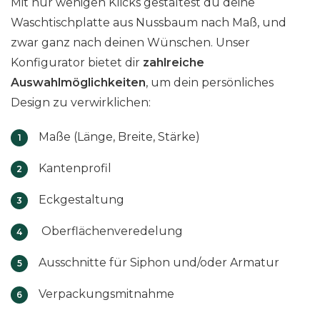
Mit nur wenigen Klicks gestaltest du deine
e
Waschtischplatte aus Nussbaum nach Maß, und
n
zwar ganz nach deinen Wünschen. Unser
g
Konfigurator bietet dir
zahlreiche
e
Auswahlmöglichkeiten
, um dein persönliches
Design zu verwirklichen:
Maße (Länge, Breite, Stärke)
Kantenprofil
Eckgestaltung
Oberflächenveredelung
Ausschnitte für Siphon und/oder Armatur
Verpackungsmitnahme