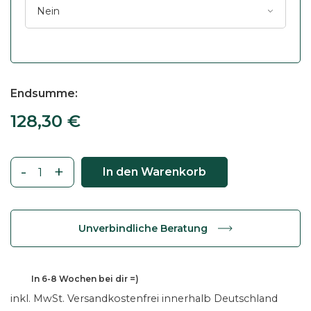
Endsumme
128,30
€
-
+
In den Warenkorb
W
a
s
Unverbindliche Beratung
c
h
t
128,30
€
In
6-8 Wochen
bei dir =)
i
inkl. MwSt.
Versandkostenfrei innerhalb Deutschland
s