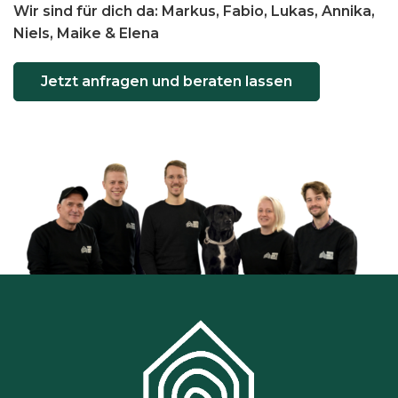
t
Wir sind für dich da: Markus, Fabio, Lukas, Annika,
e
Niels, Maike & Elena
n
a
Jetzt anfragen und beraten lassen
u
f
.
D
i
e
O
p
t
i
o
n
e
n