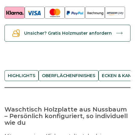
c
h
p
l
Unsicher? Gratis Holzmuster anfordern
a
t
t
e
-
N
HIGHLIGHTS
OBERFLÄCHENFINISHES
ECKEN & KANT
u
s
s
b
Waschtisch Holzplatte aus Nussbaum
a
– Persönlich konfiguriert, so individuell
u
wie du
m
M