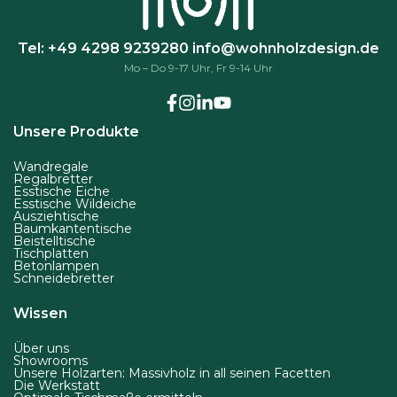
k
ö
Tel: +49 4298 9239280
info@wohnholzdesign.de
n
Mo – Do 9-17 Uhr, Fr 9-14 Uhr
n
e
n
Unsere Produkte
a
u
Wandregale
Regalbretter
f
Esstische Eiche
Esstische Wildeiche
d
Ausziehtische
Baumkantentische
e
Beistelltische
Tischplatten
r
Betonlampen
P
Schneidebretter
r
Wissen
o
d
Über uns
Showrooms
u
Unsere Holzarten: Massivholz in all seinen Facetten
Die Werkstatt
k