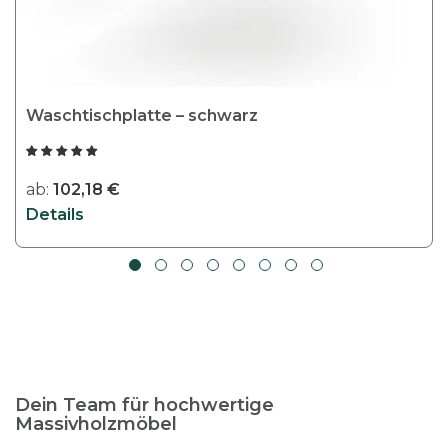
w
e
i
s
t
Waschtischplatte – schwarz
m
e
h
ab:
102,18
€
r
Details
e
r
e
V
a
r
i
Dein Team für hochwertige
a
Massivholzmöbel
n