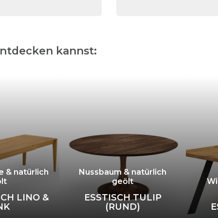
entdecken kannst:
 & natürlich
Nussbaum & natürlich
lt
geölt
Wi
CH LINO &
ESSTISCH TULIP
NK
(RUND)
E