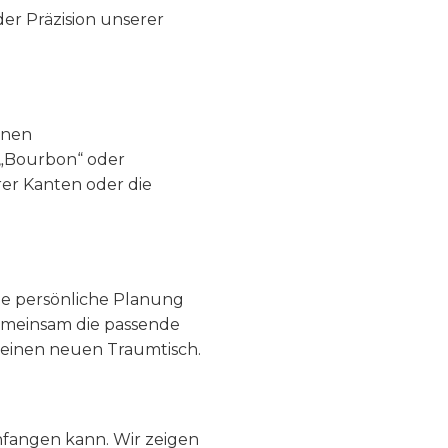
der Präzision unserer
enen
 „Bourbon“ oder
er Kanten oder die
ne persönliche Planung
emeinsam die passende
 deinen neuen Traumtisch.
infangen kann. Wir zeigen