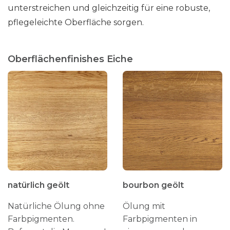
unterstreichen und gleichzeitig für eine robuste,
t
s
pflegeleichte Oberfläche sorgen.
e
i
Oberflächenfinishes Eiche
t
e
g
e
w
ä
h
l
t
w
natürlich geölt
bourbon geölt
e
r
Natürliche Ölung ohne
Ölung mit
d
Farbpigmenten.
Farbpigmenten in
e