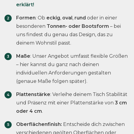
d
d
t
erklärt!
t
t
u
u
e
w
w
k
k
Formen
: Ob
eckig
,
oval
,
rund
oder in einer
n
e
e
t
t
besonderen
Tonnen- oder Bootsform
– bei
a
r
r
s
s
u
uns findest du genau das Design, das zu
d
d
e
e
f
deinem Wohnstil passt.
e
e
i
i
.
n
n
t
t
Maße
: Unser Angebot umfasst flexible Größen
D
e
e
i
– hier kannst du ganz nach deinen
g
g
e
individuellen Anforderungen gestalten
e
e
O
(genaue Maße folgen später).
w
w
p
ä
ä
t
Plattenstärke
: Verleihe deinem Tisch Stabilität
h
h
i
und Präsenz mit einer Plattenstärke von
3 cm
l
l
o
oder 4 cm
.
t
t
n
w
w
e
Oberflächenfinish:
Entscheide dich zwischen
e
e
n
verschiedenen geölten Oberflächen oder