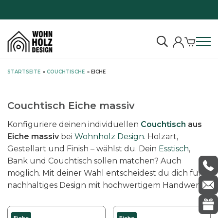
S
STARTSEITE
»
COUCHTISCHE
»
EICHE
k
i
p
Couchtisch Eiche massiv
t
Konfiguriere deinen individuellen
Couchtisch
aus
o
Eiche massiv
bei
Wohnholz Design
. Holzart,
c
Gestellart und Finish – wählst du. Dein
Esstisch
,
o
Bank und Couchtisch sollen matchen? Auch
n
möglich. Mit deiner Wahl entscheidest du dich für
t
nachhaltiges Design mit hochwertigem Handwerk.
e
n
t
D
D