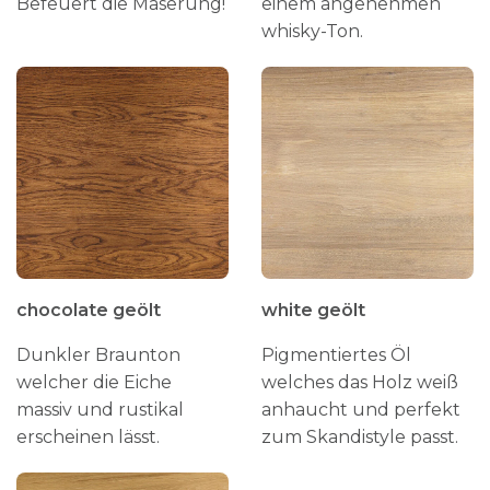
Befeuert die Maserung!
einem angenehmen
n
whisky-Ton.
chocolate geölt
white geölt
Dunkler Braunton
Pigmentiertes Öl
welcher die Eiche
welches das Holz weiß
massiv und rustikal
anhaucht und perfekt
erscheinen lässt.
zum Skandistyle passt.