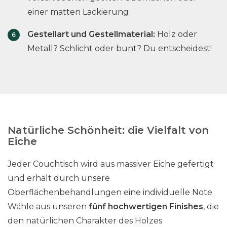
r
r
k
einer matten Lackierung
d
d
ö
e
e
n
Gestellart und Gestellmaterial:
Holz oder
n
n
n
Metall? Schlicht oder bunt? Du entscheidest!
e
n
a
u
f
d
Natürliche Schönheit: die Vielfalt von
e
Eiche
r
P
Jeder Couchtisch wird aus massiver Eiche gefertigt
r
und erhält durch unsere
o
Oberflächenbehandlungen eine individuelle Note.
d
Wähle aus unseren
fünf hochwertigen Finishes
, die
u
den natürlichen Charakter des Holzes
k