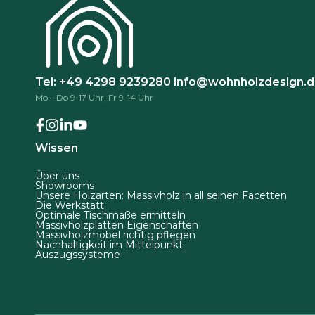
d
.
e
D
r
i
P
e
r
Tel: +49 4298 9239280
info@wohnholzdesign.
O
o
Mo – Do 9-17 Uhr, Fr 9-14 Uhr
p
d
t
u
i
k
Wissen
o
t
n
Über uns
s
Showrooms
e
Unsere Holzarten: Massivholz in all seinen Facetten
e
Die Werkstatt
n
i
Optimale Tischmaße ermitteln
Massivholzplatten Eigenschaften
k
t
Massivholzmöbel richtig pflegen
Nachhaltigkeit im Mittelpunkt
ö
e
Auszugssysteme
n
g
n
e
e
w