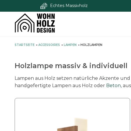
Echtes Massivholz
S
STARTSEITE
»
ACCESSOIRES
»
LAMPEN
»
HOLZLAMPEN
k
i
p
Holzlampe massiv & individuell
t
o
Lampen aus Holz setzen natürliche Akzente und
c
handgefertigte Lampen aus Holz oder
Beton
, au
o
n
D
t
i
e
e
n
s
t
e