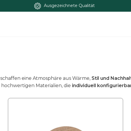
Ausgezeichnete Qualität
 schaffen eine Atmosphäre aus Wärme,
Stil und Nachhal
s hochwertigen Materialien, die
individuell konfigurierba
D
i
e
s
e