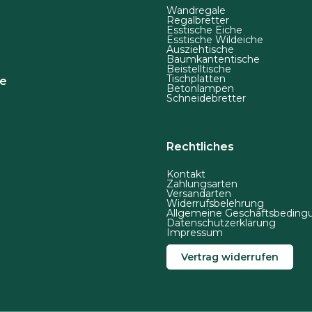
d
Wandregale
Regalbretter
e
Esstische Eiche
r
Esstische Wildeiche
Ausziehtische
P
Baumkantentische
Beistelltische
r
Tischplatten
de
Betonlampen
o
Schneidebretter
d
u
k
Rechtliches
t
Kontakt
s
Zahlungsarten
Versandarten
e
Widerrufsbelehrung
i
Allgemeine Geschäftsbeding
Datenschutzerklärung
t
Impressum
e
Vertrag widerrufen
g
e
w