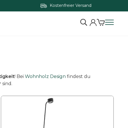
Kostenfreier Versand
tigkeit
! Bei
Wohnholz Design
findest du
r
sind.
D
i
e
s
e