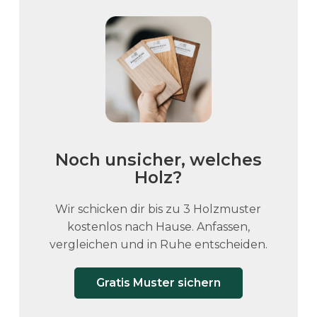
e
r
e
V
a
r
i
a
n
Noch unsicher, welches
t
Holz?
e
n
Wir schicken dir bis zu 3 Holzmuster
a
kostenlos nach Hause. Anfassen,
u
vergleichen und in Ruhe entscheiden.
f
.
Gratis Muster sichern
D
i