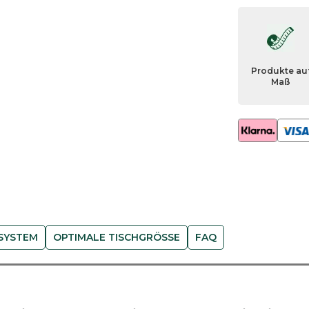
h
L
i
n
Produkte au
o
Maß
-
B
u
c
h
e
M
e
n
SYSTEM
OPTIMALE TISCHGRÖSSE
FAQ
g
e