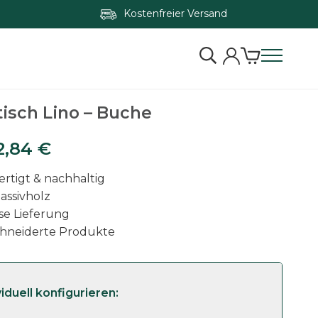
Kostenfreier Versand
Zum Konfigurator springen
isch Lino – Buche
2,84
€
rtigt & nachhaltig
assivholz
se Lieferung
hneiderte Produkte