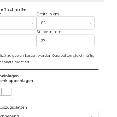
ne Tischmaße
m
Breite in cm
m
Stärke in mm
lität zu gewährleisten, werden Querbalken gleichmäßig
schplatte montiert.
peinlagen
tenklappeinlagen
uszugsplatten