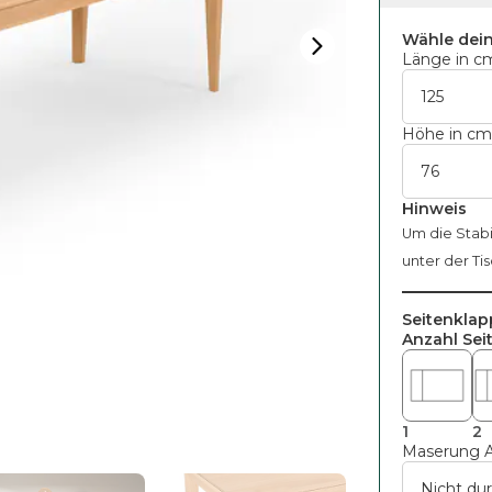
Wähle dei
Länge in c
Höhe in c
Hinweis
Um die Stabi
unter der Ti
Seitenklap
Anzahl Sei
1
2
Maserung A