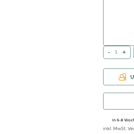
-
+
A
u
s
U
z
i
e
h
t
i
In
6-8 Woc
s
inkl. MwSt.
Ve
c