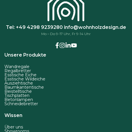
d
e
r
Tel: +49 4298 9239280
info@wohnholzdesign.de
P
Mo – Do 9-17 Uhr, Fr 9-14 Uhr
r
o
d
Unsere Produkte
u
k
Wandregale
Regalbretter
t
Esstische Eiche
Esstische Wildeiche
s
Ausziehtische
e
Baumkantentische
Beistelltische
i
Tischplatten
Betonlampen
t
Schneidebretter
e
Wissen
g
e
Über uns
w
Showrooms