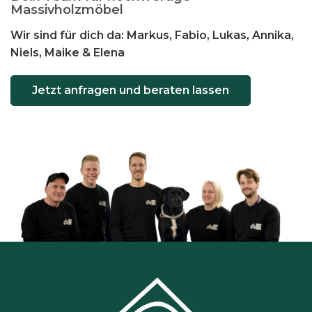
Massivholzmöbel
e
O
Wir sind für dich da: Markus, Fabio, Lukas, Annika,
p
Niels, Maike & Elena
t
i
Jetzt anfragen und beraten lassen
o
n
e
n
k
ö
n
n
e
n
a
u
f