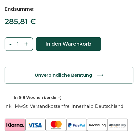
Endsumme
285,81
€
-
+
In den Warenkorb
C
o
u
c
Unverbindliche Beratung
h
t
i
285,81
€
In
6-8 Wochen
bei dir =)
s
inkl. MwSt.
Versandkostenfrei innerhalb Deutschland
c
h
B
i