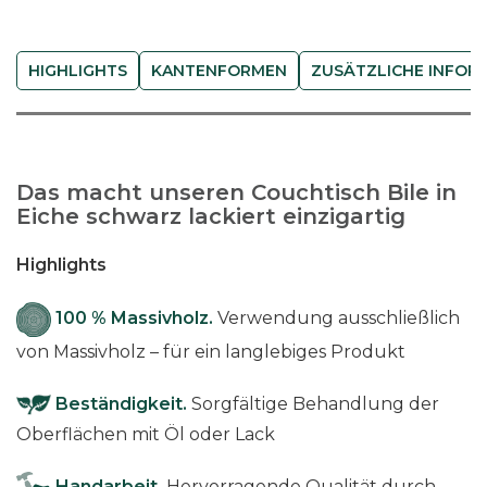
l
e
-
HIGHLIGHTS
KANTENFORMEN
ZUSÄTZLICHE INFOR
s
c
h
w
Das macht unseren Couchtisch Bile in
a
Eiche schwarz lackiert einzigartig
r
z
Highlights
M
e
100 % Massivholz.
Verwendung ausschließlich
n
von Massivholz – für ein langlebiges Produkt
g
e
Beständigkeit.
Sorgfältige Behandlung der
Oberflächen mit Öl oder Lack
Handarbeit.
Hervorragende Qualität durch