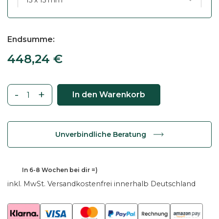
Endsumme
448,24
€
-
+
In den Warenkorb
C
o
u
Unverbindliche Beratung
c
h
t
448,24
€
In
6-8 Wochen
bei dir =)
i
inkl. MwSt.
Versandkostenfrei innerhalb Deutschland
s
c
h