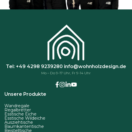
n
e
n
a
u
f
d
e
r
Tel: +49 4298 9239280
info@wohnholzdesign.de
P
Mo – Do 9-17 Uhr, Fr 9-14 Uhr
r
o
d
Unsere Produkte
u
Wandregale
k
Regalbretter
Esstische Eiche
t
Esstische Wildeiche
Ausziehtische
s
Baumkantentische
e
Beistelltische