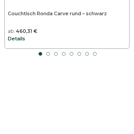
s
t
Couchtisch Ronda Carve rund – schwarz
m
e
ab:
460,31
€
h
Details
r
e
r
e
V
a
r
i
a
n
t
e
n