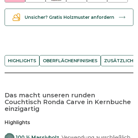
R
o
Unsicher? Gratis Holzmuster anfordern
n
d
a
C
a
r
HIGHLIGHTS
OBERFLÄCHENFINISHES
ZUSÄTZLICHE
v
e
r
u
Das macht unseren runden
n
Couchtisch Ronda Carve in Kernbuche
d
einzigartig
-
K
Highlights
e
r
100 % Massivholz.
Verwendung ausschließlich