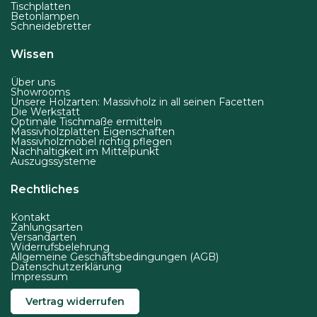
Tischplatten
i
Betonlampen
Schneidebretter
t
e
Wissen
g
Über uns
e
Showrooms
w
Unsere Holzarten: Massivholz in all seinen Facetten
Die Werkstatt
ä
Optimale Tischmaße ermitteln
Massivholzplatten Eigenschaften
h
Massivholzmöbel richtig pflegen
Nachhaltigkeit im Mittelpunkt
l
Auszugssysteme
t
Rechtliches
w
e
Kontakt
r
Zahlungsarten
Versandarten
d
Widerrufsbelehrung
Allgemeine Geschäftsbedingungen (AGB)
e
Datenschutzerklärung
Impressum
n
Vertrag widerrufen