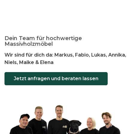
a
u
f
.
D
Dein Team für hochwertige
i
Massivholzmöbel
e
Wir sind für dich da: Markus, Fabio, Lukas, Annika,
O
Niels, Maike & Elena
p
t
Jetzt anfragen und beraten lassen
i
o
n
e
n
k
ö
n