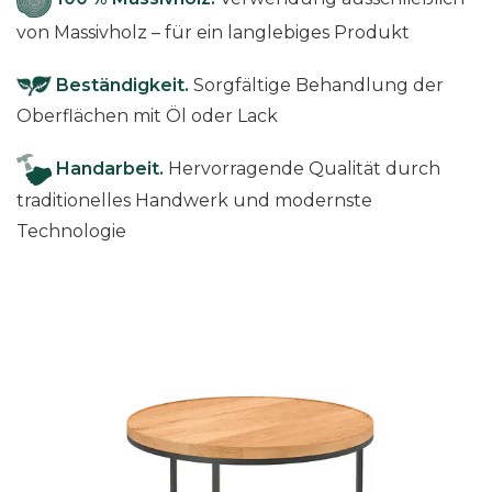
n
von Massivholz – für ein langlebiges Produkt
b
u
Beständigkeit.
Sorgfältige Behandlung der
c
Oberflächen mit Öl oder Lack
h
e
Handarbeit.
Hervorragende Qualität durch
M
traditionelles Handwerk und modernste
e
n
Technologie
g
e