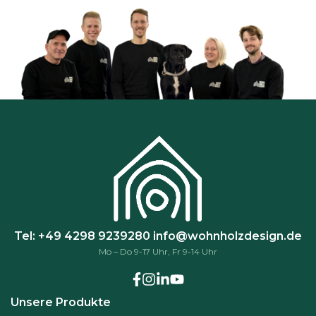
e
n
k
ö
n
n
e
n
a
u
f
d
e
r
Tel: +49 4298 9239280
info@wohnholzdesign.de
P
Mo – Do 9-17 Uhr, Fr 9-14 Uhr
r
o
d
Unsere Produkte