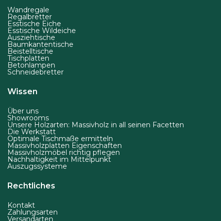
u
Wandregale
k
Regalbretter
Esstische Eiche
t
Esstische Wildeiche
Ausziehtische
s
Baumkantentische
e
Beistelltische
Tischplatten
i
Betonlampen
Schneidebretter
t
e
Wissen
g
Über uns
e
Showrooms
w
Unsere Holzarten: Massivholz in all seinen Facetten
Die Werkstatt
ä
Optimale Tischmaße ermitteln
Massivholzplatten Eigenschaften
h
Massivholzmöbel richtig pflegen
Nachhaltigkeit im Mittelpunkt
l
Auszugssysteme
t
Rechtliches
w
e
Kontakt
r
Zahlungsarten
Versandarten