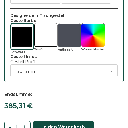
Designe dein Tischgestell
Gestellfarbe
Weiß
Wunsch
Farbe
Anthrazit
Schwarz
Gestell Infos
Gestell Profil
Endsumme
385,31
€
-
+
In den Warenkorb