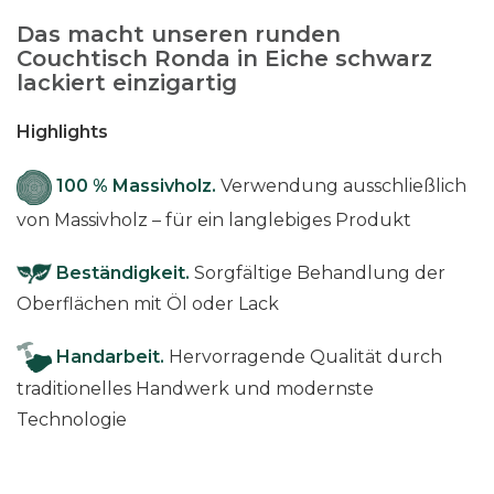
d
Das macht unseren runden
-
Couchtisch Ronda in Eiche schwarz
s
lackiert einzigartig
c
h
Highlights
w
a
100 % Massivholz.
Verwendung ausschließlich
r
von Massivholz – für ein langlebiges Produkt
z
M
Beständigkeit.
Sorgfältige Behandlung der
e
Oberflächen mit Öl oder Lack
n
g
Handarbeit.
Hervorragende Qualität durch
e
traditionelles Handwerk und modernste
Technologie