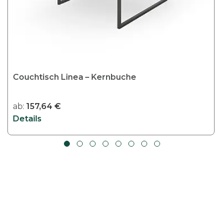
t
w
e
i
s
t
Couchtisch Linea – Kernbuche
m
e
ab:
157,64
€
h
Details
r
e
r
e
V
a
r
i
a