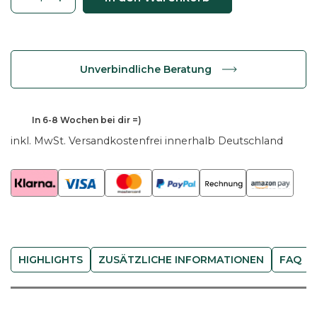
C
o
u
c
Unverbindliche Beratung
h
t
i
385,31
€
In
6-8 Wochen
bei dir =)
s
inkl. MwSt.
Versandkostenfrei innerhalb Deutschland
c
h
R
o
n
d
a
HIGHLIGHTS
ZUSÄTZLICHE INFORMATIONEN
FAQ
r
u
n