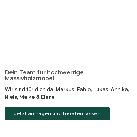
n
t
e
n
a
u
f
.
D
Dein Team für hochwertige
i
Massivholzmöbel
e
Wir sind für dich da: Markus, Fabio, Lukas, Annika,
O
Niels, Maike & Elena
p
t
Jetzt anfragen und beraten lassen
i
o
n