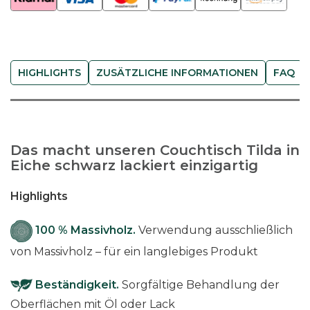
i
l
d
a
HIGHLIGHTS
ZUSÄTZLICHE INFORMATIONEN
FAQ
-
s
c
h
Das macht unseren Couchtisch Tilda in
w
Eiche schwarz lackiert einzigartig
a
r
Highlights
z
M
100 % Massivholz.
Verwendung ausschließlich
e
von Massivholz – für ein langlebiges Produkt
n
g
Beständigkeit.
Sorgfältige Behandlung der
e
Oberflächen mit Öl oder Lack