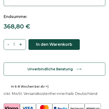
Endsumme
368,80
€
-
+
In den Warenkorb
C
o
u
c
Unverbindliche Beratung
h
t
i
368,80
€
In
6-8 Wochen
bei dir =)
s
inkl. MwSt.
Versandkostenfrei innerhalb Deutschland
c
h
T