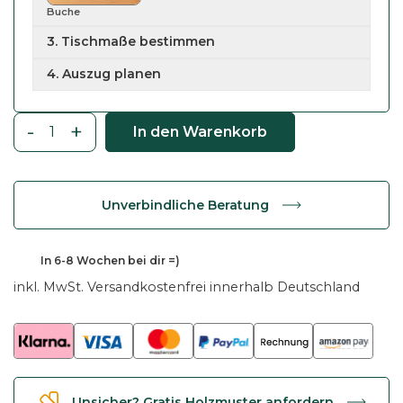
Buche
3. Tischmaße bestimmen
4. Auszug planen
-
+
In den Warenkorb
E
s
s
Unverbindliche Beratung
t
i
s
In
6-8 Wochen
bei dir =)
c
inkl. MwSt.
Versandkostenfrei innerhalb Deutschland
h
a
u
s
z
Unsicher? Gratis Holzmuster anfordern