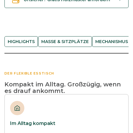
i
e
h
b
a
r
HIGHLIGHTS
MASSE & SITZPLÄTZE
MECHANISMUS
B
r
u
n
DER FLEXIBLE ESSTISCH
o
Kompakt im Alltag. Großzügig, wenn
M
es drauf ankommt.
e
n
g
e
Im Alltag kompakt