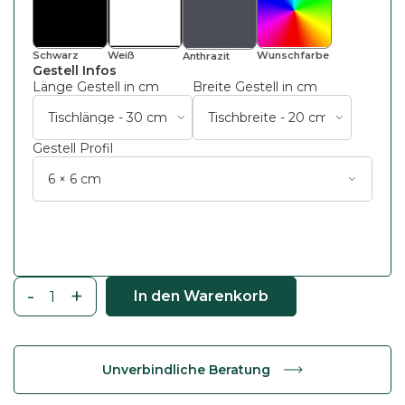
Schwarz
Weiß
Wunsch
Farbe
Anthrazit
Gestell Infos
Länge Gestell in cm
Breite Gestell in cm
Gestell Profil
-
+
In den Warenkorb
E
s
s
Unverbindliche Beratung
t
i