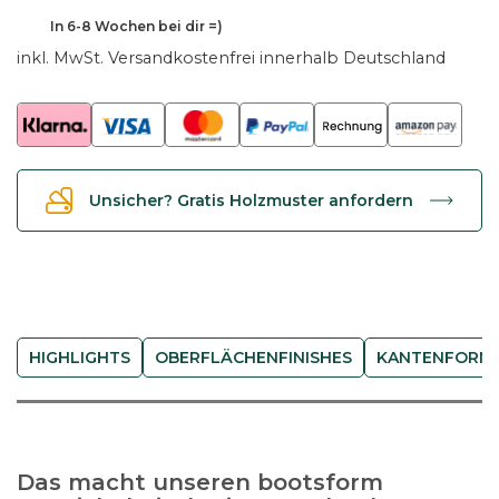
s
In
6-8 Wochen
bei dir =)
c
inkl. MwSt.
Versandkostenfrei innerhalb Deutschland
h
R
i
o
n
Unsicher? Gratis Holzmuster anfordern
b
o
o
t
s
f
HIGHLIGHTS
OBERFLÄCHENFINISHES
KANTENFORM
o
r
m
-
Das macht unseren bootsform
K