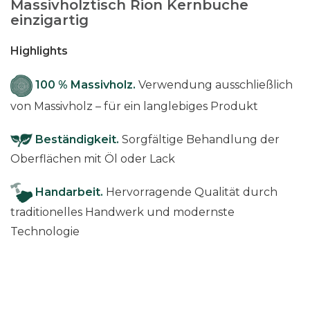
Massivholztisch Rion Kernbuche
e
einzigartig
r
n
Highlights
b
u
100 % Massivholz.
Verwendung ausschließlich
c
von Massivholz – für ein langlebiges Produkt
h
e
Beständigkeit.
Sorgfältige Behandlung der
M
Oberflächen mit Öl oder Lack
e
n
Handarbeit.
Hervorragende Qualität durch
g
traditionelles Handwerk und modernste
e
Technologie