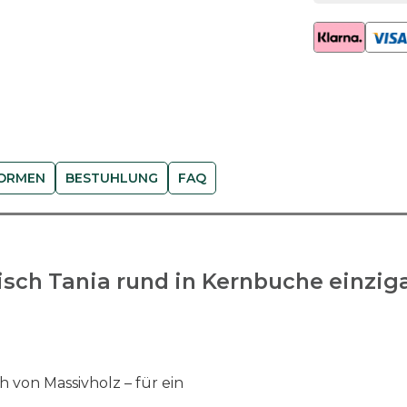
-
K
e
r
n
b
u
c
ORMEN
BESTUHLUNG
FAQ
h
e
M
e
sch Tania rund in Kernbuche einziga
n
g
e
 von Massivholz – für ein