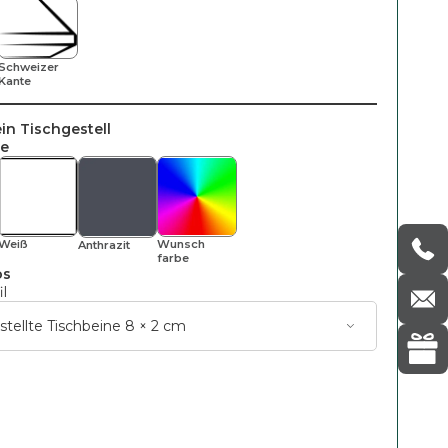
Schweizer
Kante
in Tischgestell
be
Weiß
Wunsch
Anthrazit
Farbe
os
il