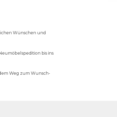
nlichen Wünschen und
Neumöbelspedition bis ins
f dem Weg zum Wunsch-