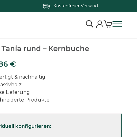
Kostenfreier Versand
Zum Konfigurator springen
 Tania rund – Kernbuche
,86
€
rtigt & nachhaltig
assivholz
se Lieferung
hneiderte Produkte