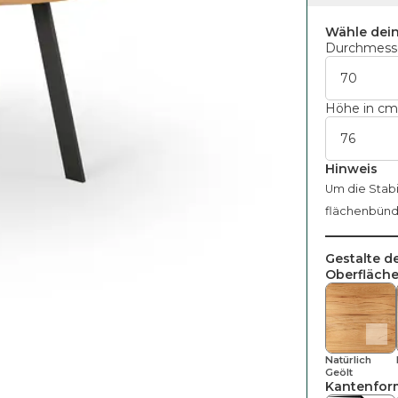
Wähle dei
Durchmesse
Höhe in c
Hinweis
Um die Stabi
flächenbündi
Gestalte d
Oberfläche
Natürlich
Geölt
Kantenfor