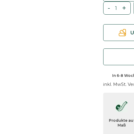
-
+
E
s
s
U
t
i
s
c
h
T
In
6-8 Woc
a
inkl. MwSt.
Ve
n
i
a
r
u
Produkte au
n
Maß
d