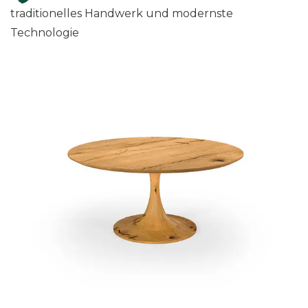
a
traditionelles Handwerk und modernste
l
Technologie
)
M
e
n
g
e