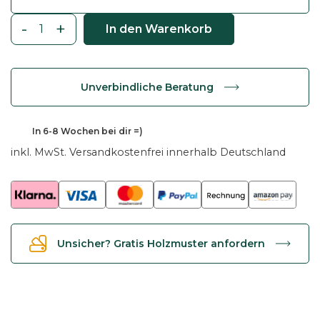
-
+
In den Warenkorb
E
s
s
Unverbindliche Beratung
t
i
s
In
6-8 Wochen
bei dir =)
c
inkl. MwSt.
Versandkostenfrei innerhalb Deutschland
h
T
u
l
i
Unsicher? Gratis Holzmuster anfordern
p
r
u
n