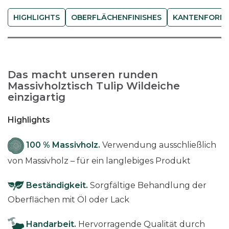
d
-
HIGHLIGHTS
OBERFLÄCHENFINISHES
KANTENFORM
W
i
l
d
Das macht unseren runden
e
Massivholztisch Tulip Wildeiche
i
einzigartig
c
h
Highlights
e
(
100 % Massivholz.
Verwendung ausschließlich
r
von Massivholz – für ein langlebiges Produkt
u
s
Beständigkeit.
Sorgfältige Behandlung der
t
Oberflächen mit Öl oder Lack
i
k
Handarbeit.
Hervorragende Qualität durch