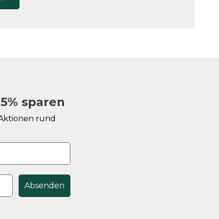
d
5% sparen
u Aktionen rund
Absenden