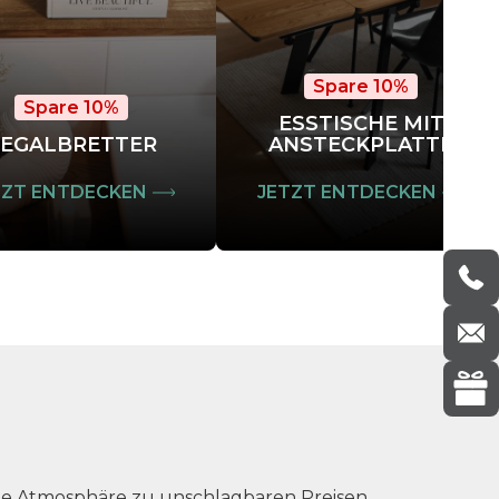
Spare 10%
Spare 10%
ESSTISCHE MIT
EGALBRETTER
ANSTECKPLATTE
TZT ENTDECKEN
JETZT ENTDECKEN
he Atmosphäre zu unschlagbaren Preisen.