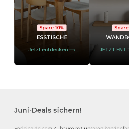
Spare 10%
Spare
ESSTISCHE
WANDB
Jetzt entdecken
JETZT ENT
Juni-Deals sichern!
Verleihe deinem Zuhause mit unseren handgefer