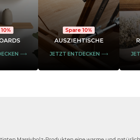
 10%
Spare 10%
OARDS
AUSZIEHTISCHE
R
DECKEN
JETZT ENTDECKEN
JE
tigten Massivholz-Produkten eine warme und natürlic