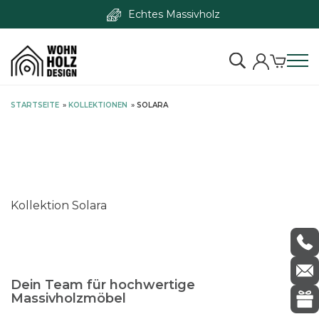
Echtes Massivholz
S
STARTSEITE
»
KOLLEKTIONEN
»
SOLARA
k
i
p
t
o
c
Kollektion Solara
o
n
t
e
Dein Team für hochwertige
n
Massivholzmöbel
t