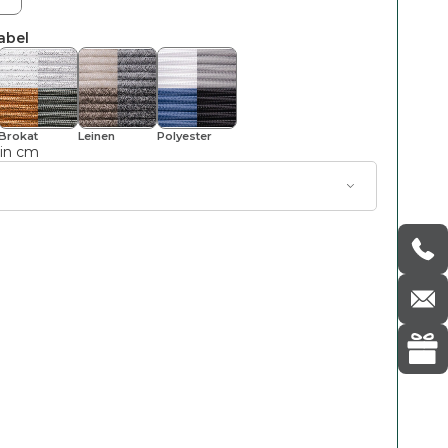
abel
Brokat
Leinen
Polyester
 in cm