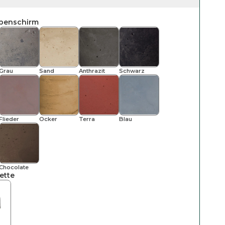
penschirm
Grau
Sand
Anthrazit
Schwarz
Flieder
Ocker
Terra
Blau
Chocolate
ette