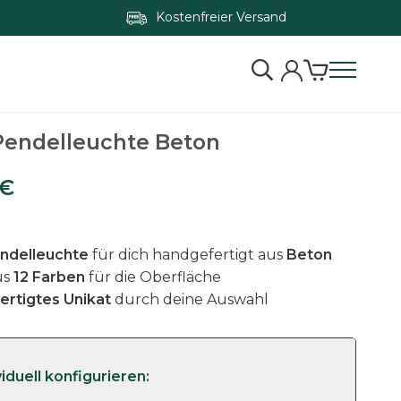
Kostenfreier Versand
Zum Konfigurator springen
 Pendelleuchte Beton
€
ndel
leuchte
für dich handgefertigt aus
Beton
us
12 Farben
für die Oberfläche
rtigtes Unikat
durch deine Auswahl