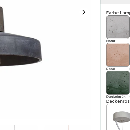
Farbe Lam
Natur
Rosé
Dunkelgrün
Deckenros