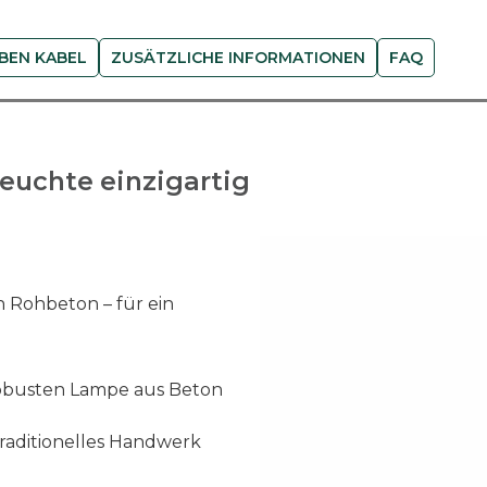
B
e
t
RBEN KABEL
ZUSÄTZLICHE INFORMATIONEN
FAQ
o
n
M
e
euchte einzigartig
n
g
e
 Rohbeton – für ein
robusten Lampe aus Beton
raditionelles Handwerk