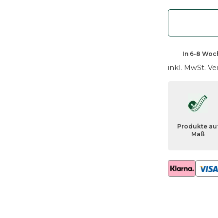
o
r
t
a
2
In
6-8 Woc
P
inkl. MwSt.
Ve
e
n
d
e
l
Produkte au
l
Maß
e
u
c
h
t
e