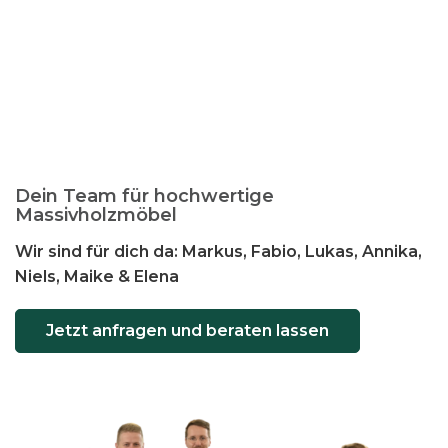
e
n
a
u
f
.
D
i
Dein Team für hochwertige
Massivholzmöbel
e
O
Wir sind für dich da: Markus, Fabio, Lukas, Annika,
p
Niels, Maike & Elena
t
i
Jetzt anfragen und beraten lassen
o
n
e
n
k