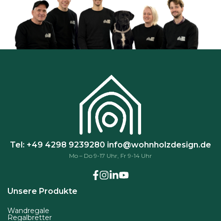
ö
n
n
e
n
a
u
f
d
e
r
Tel: +49 4298 9239280
info@wohnholzdesign.de
P
Mo – Do 9-17 Uhr, Fr 9-14 Uhr
r
o
d
Unsere Produkte
u
k
Wandregale
Regalbretter
t