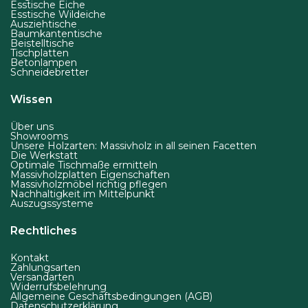
Esstische Eiche
Esstische Wildeiche
s
Ausziehtische
e
Baumkantentische
Beistelltische
i
Tischplatten
Betonlampen
t
Schneidebretter
e
Wissen
g
e
Über uns
w
Showrooms
Unsere Holzarten: Massivholz in all seinen Facetten
ä
Die Werkstatt
Optimale Tischmaße ermitteln
h
Massivholzplatten Eigenschaften
Massivholzmöbel richtig pflegen
l
Nachhaltigkeit im Mittelpunkt
Auszugssysteme
t
w
Rechtliches
e
r
Kontakt
Zahlungsarten
d
Versandarten
Widerrufsbelehrung
e
Allgemeine Geschäftsbedingungen (AGB)
Datenschutzerklärung
n