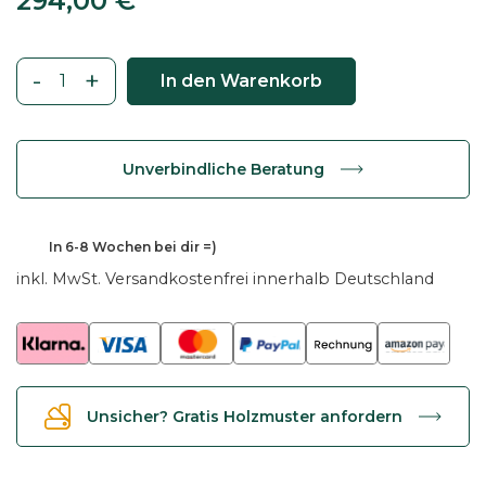
294,00
€
-
+
In den Warenkorb
T
i
s
Unverbindliche Beratung
c
h
p
294,00
€
In
6-8 Wochen
bei dir =)
l
inkl. MwSt.
Versandkostenfrei innerhalb Deutschland
a
t
t
e
b
Unsicher? Gratis Holzmuster anfordern
o
o
t