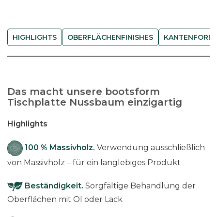
s
f
o
HIGHLIGHTS
OBERFLÄCHENFINISHES
KANTENFORM
r
m
-
N
Das macht unsere bootsform
u
Tischplatte Nussbaum einzigartig
s
s
Highlights
b
a
100 % Massivholz.
Verwendung ausschließlich
u
von Massivholz – für ein langlebiges Produkt
m
M
Beständigkeit.
Sorgfältige Behandlung der
e
Oberflächen mit Öl oder Lack
n
g