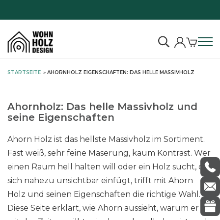
S
STARTSEITE
»
AHORNHOLZ EIGENSCHAFTEN: DAS HELLE MASSIVHOLZ
k
i
p
Ahornholz: Das helle Massivholz und
t
seine Eigenschaften
o
c
Ahorn Holz ist das hellste Massivholz im Sortiment.
o
Fast weiß, sehr feine Maserung, kaum Kontrast. Wer
n
einen Raum hell halten will oder ein Holz sucht, das
t
sich nahezu unsichtbar einfügt, trifft mit Ahorn
e
Holz und seinen Eigenschaften die richtige Wahl.
n
Diese Seite erklärt, wie Ahorn aussieht, warum er
t