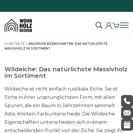
S
STARTSEITE
»
WILDEICHE EIGENSCHAFTEN: DAS NATÜRLICHSTE
k
MASSIVHOLZ IM SORTIMENT
i
p
Wildeiche: Das natürlichste Massivholz
t
im Sortiment
o
c
Wildeiche ist nicht einfach rustikale Eiche. Sie ist
o
Eiche in ihrer ursprünglichsten Form, mit allen
n
Spuren, die ein Baum in Jahrzehnten sammelt.
t
e
Äste, Knoten, Farbunterschiede. Die Wildeiche
n
Eigenschaften unterscheiden sich in einem
t
entscheidenden Punkt von der Eiche: Sie zeigt ihr