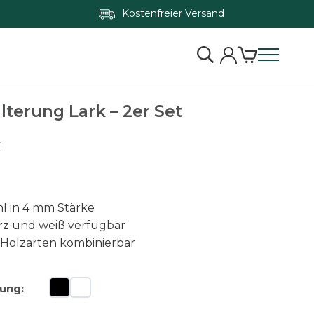
Kostenfreier Versand
Zum Konfigurator springen
lterung Lark – 2er Set
€
hl in 4 mm Stärke
rz und weiß verfügbar
n Holzarten kombinierbar
ung: