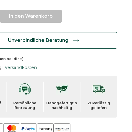
In den Warenkorb
Unverbindliche Beratung
hen
bei dir =)
gl.
Versandkosten
f
Persönliche
Handgefertigt &
Zuverlässig
Betreuung
nachhaltig
geliefert