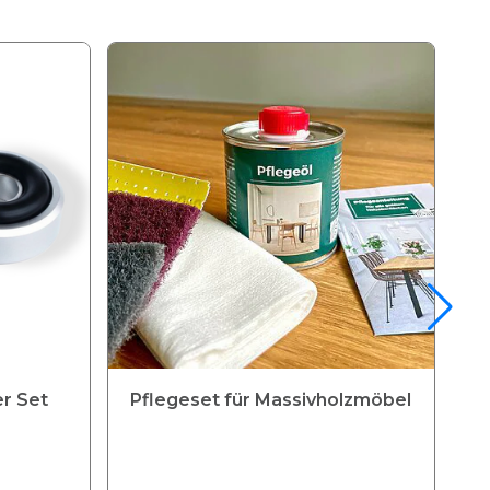
r Set
Pflegeset für Massivholzmöbel
2
U