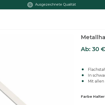
Ausgezeichnete Qualität
r Set
Metallha
Ab:
30
Flachsta
In schwa
Mit alle
Farbe Halter