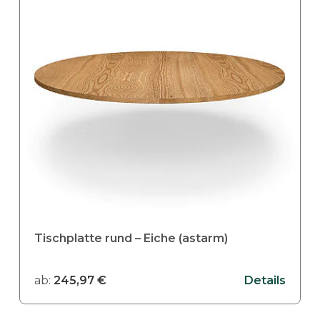
e
s
P
r
o
d
u
k
t
w
e
i
s
Tischplatte rund – Eiche (astarm)
t
m
ab:
245,97
€
Details
e
h