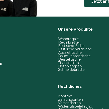
Jetzt an
w
e
ä
n
h
a
l
u
t
Unsere Produkte
f
w
.
e
Wandregale
D
Regalbretter
r
Esstische Eiche
i
Esstische Wildeiche
d
Ausziehtische
e
Baumkantentische
e
Beistelltische
O
n
Tischplatten
de
p
Betonlampen
Schneidebretter
t
i
o
Rechtliches
n
Kontakt
e
Zahlungsarten
n
Versandarten
Widerrufsbelehrung
k