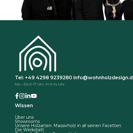
e
w
e
n
ä
n
a
h
a
u
l
u
f
t
f
d
w
.
e
e
D
r
r
i
P
d
e
r
e
O
o
n
Tel: +49 4298 9239280
info@wohnholzdesign.
p
d
Mo – Do 9-17 Uhr, Fr 9-14 Uhr
t
u
i
k
o
t
Wissen
n
s
Über uns
e
e
Showrooms
n
Unsere Holzarten: Massivholz in all seinen Facetten
i
Die Werkstatt
k