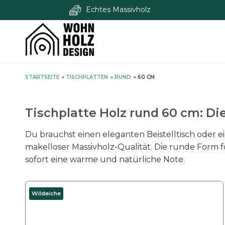
Echtes Massivholz
S
STARTSEITE
»
TISCHPLATTEN
»
RUND
»
60 CM
k
i
p
Tischplatte Holz rund 60 cm: D
t
o
Du brauchst einen eleganten Beistelltisch oder e
c
makelloser Massivholz-Qualität. Die runde Form 
o
sofort eine warme und natürliche Note.
n
t
D
Wildeiche
e
i
n
e
t
s