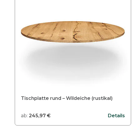
e
s
P
r
o
d
u
k
t
w
e
i
s
Tischplatte rund – Wildeiche (rustikal)
t
m
ab:
245,97
€
Details
e
h