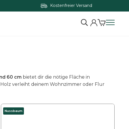
Kostenfreier Versand
und 60 cm
bietet dir die nötige Fläche in
k Holz verleiht deinem Wohnzimmer oder Flur
D
Nussbaum
i
e
s