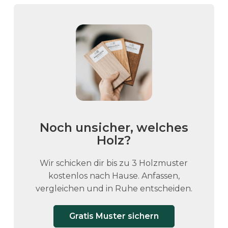
r
e
r
e
V
a
r
i
a
n
Noch unsicher, welches
t
Holz?
e
n
Wir schicken dir bis zu 3 Holzmuster
a
kostenlos nach Hause. Anfassen,
u
vergleichen und in Ruhe entscheiden.
f
.
Gratis Muster sichern
D