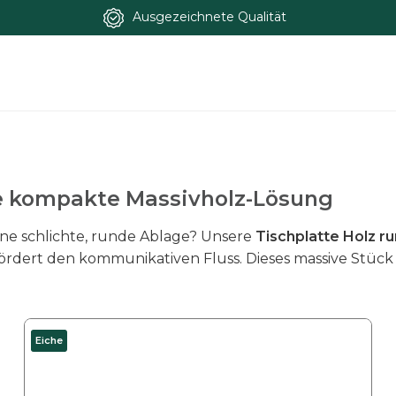
Ausgezeichnete Qualität
ie kompakte Massivholz-Lösung
ine schlichte, runde Ablage? Unsere
Tischplatte Holz r
fördert den kommunikativen Fluss. Dieses massive Stüc
D
Eiche
i
e
s