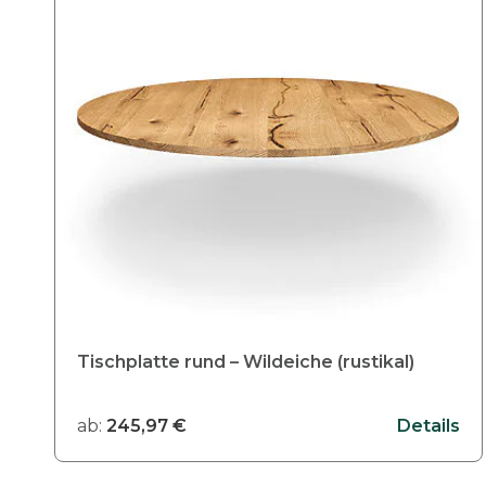
e
s
P
r
o
d
u
k
t
w
e
i
s
Tischplatte rund – Wildeiche (rustikal)
t
m
ab:
245,97
€
Details
e
h