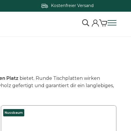
Kostenfreier Versand
en Platz
bietet. Runde Tischplatten wirken
lz gefertigt und garantiert dir ein langlebiges,
D
Nussbaum
i
e
s