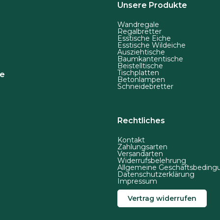
Unsere Produkte
ö
n
Wandregale
Regalbretter
n
Esstische Eiche
Esstische Wildeiche
e
Ausziehtische
Baumkantentische
n
Beistelltische
a
Tischplatten
de
Betonlampen
u
Schneidebretter
f
d
Rechtliches
e
r
Kontakt
P
Zahlungsarten
Versandarten
r
Widerrufsbelehrung
Allgemeine Geschäftsbeding
o
Datenschutzerklärung
Impressum
d
u
Vertrag widerrufen
k