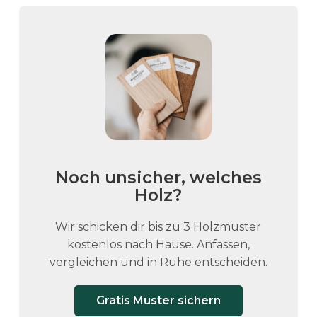
r
e
r
e
V
a
r
i
a
n
Noch unsicher, welches
t
Holz?
e
n
Wir schicken dir bis zu 3 Holzmuster
a
kostenlos nach Hause. Anfassen,
u
vergleichen und in Ruhe entscheiden.
f
.
Gratis Muster sichern
D