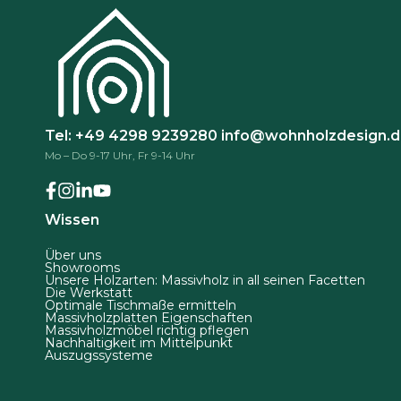
t
ö
e
n
g
n
e
e
w
n
ä
a
Tel: +49 4298 9239280
info@wohnholzdesign.
h
u
Mo – Do 9-17 Uhr, Fr 9-14 Uhr
l
f
t
d
w
Wissen
e
e
r
r
Über uns
P
Showrooms
d
Unsere Holzarten: Massivholz in all seinen Facetten
r
Die Werkstatt
e
Optimale Tischmaße ermitteln
o
n
Massivholzplatten Eigenschaften
Massivholzmöbel richtig pflegen
d
Nachhaltigkeit im Mittelpunkt
Auszugssysteme
u
k