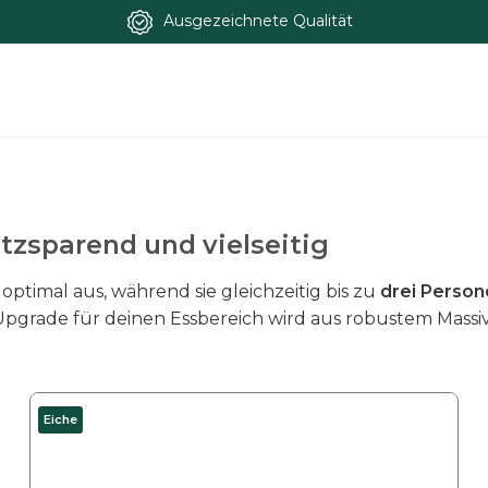
Ausgezeichnete Qualität
atzsparend und vielseitig
optimal aus, während sie gleichzeitig bis zu
drei Person
grade für deinen Essbereich wird aus robustem Massivho
D
Eiche
i
e
s