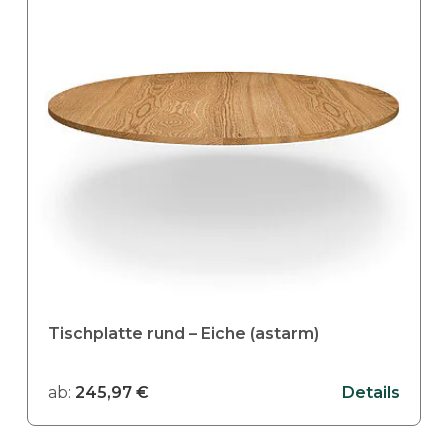
e
s
P
r
o
d
u
k
t
w
e
i
s
Tischplatte rund – Eiche (astarm)
t
m
ab:
245,97
€
Details
e
h