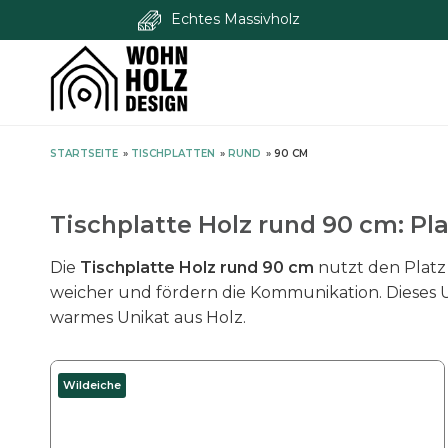
Echtes Massivholz
S
STARTSEITE
»
TISCHPLATTEN
»
RUND
»
90 CM
k
i
p
Tischplatte Holz rund 90 cm: Pl
t
o
Die
Tischplatte Holz rund 90 cm
nutzt den Platz 
c
weicher und fördern die Kommunikation. Dieses Up
o
warmes Unikat aus Holz.
n
t
D
Wildeiche
e
i
n
e
t
s