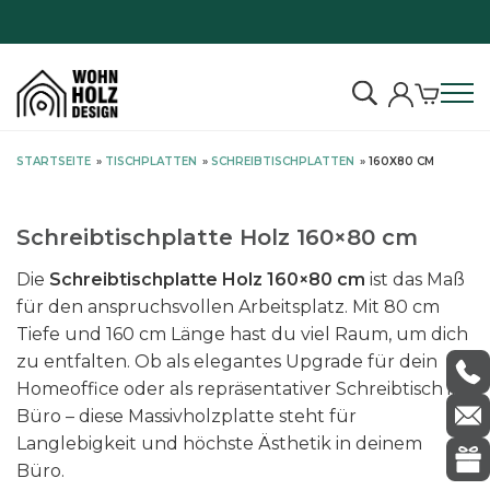
freier Versand
Echt
S
STARTSEITE
»
TISCHPLATTEN
»
SCHREIBTISCHPLATTEN
»
160X80 CM
k
i
p
Schreibtischplatte Holz 160×80 cm
t
Die
Schreibtischplatte Holz 160×80 cm
ist das Maß
o
für den anspruchsvollen Arbeitsplatz. Mit 80 cm
c
Tiefe und 160 cm Länge hast du viel Raum, um dich
o
zu entfalten. Ob als elegantes Upgrade für dein
n
Homeoffice oder als repräsentativer Schreibtisch im
t
Büro – diese Massivholzplatte steht für
e
Langlebigkeit und höchste Ästhetik in deinem
n
Büro.
t