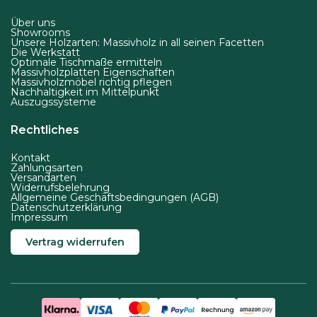
w
Über uns
e
Showrooms
r
Unsere Holzarten: Massivholz in all seinen Facetten
Die Werkstatt
d
Optimale Tischmaße ermitteln
Massivholzplatten Eigenschaften
e
Massivholzmöbel richtig pflegen
Nachhaltigkeit im Mittelpunkt
n
Auszugssysteme
Rechtliches
Kontakt
Zahlungsarten
Versandarten
Widerrufsbelehrung
Allgemeine Geschäftsbedingungen (AGB)
Datenschutzerklärung
Impressum
Vertrag widerrufen