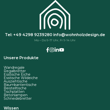
r
h
h
o
l
l
d
t
t
u
w
w
k
e
e
t
Tel: +49 4298 9239280
info@wohnholzdesign.de
r
r
s
Mo – Do 9-17 Uhr, Fr 9-14 Uhr
d
d
e
e
e
i
n
n
t
Unsere Produkte
e
Wandregale
g
Regalbretter
Esstische Eiche
e
Esstische Wildeiche
Ausziehtische
w
Baumkantentische
ä
Beistelltische
Tischplatten
h
Betonlampen
Schneidebretter
l
t
Wissen