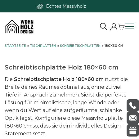
S
STARTSEITE
»
TISCHPLATTEN
»
SCHREIBTISCHPLATTEN
»
180X60 CM
k
i
p
Schreibtischplatte Holz 180×60 cm
t
Die
Schreibtischplatte Holz 180×60 cm
nutzt die
o
Breite deines Raumes optimal aus, ohne zu viel
c
Tiefe in Anspruch zu nehmen. Sie ist die perfekte
o
Lösung für minimalistische, lange Wände oder
n
wenn du Wert auf eine aufgeräumte, schlanke
t
Optik legst. Konfiguriere diese Massivholzplatte
e
180×60 cm so, dass sie dein individuelles Design-
n
Statement setzt.
t