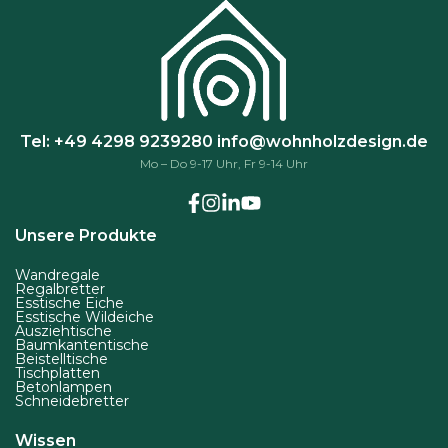
r
h
h
o
l
l
d
t
t
u
w
w
k
e
e
t
Tel: +49 4298 9239280
info@wohnholzdesign.de
r
r
s
Mo – Do 9-17 Uhr, Fr 9-14 Uhr
d
d
e
e
e
i
n
n
t
Unsere Produkte
e
Wandregale
g
Regalbretter
Esstische Eiche
e
Esstische Wildeiche
Ausziehtische
w
Baumkantentische
ä
Beistelltische
Tischplatten
h
Betonlampen
Schneidebretter
l
t
Wissen