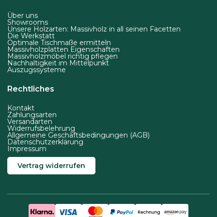
w
Über uns
e
Showrooms
r
Unsere Holzarten: Massivholz in all seinen Facetten
Die Werkstatt
d
Optimale Tischmaße ermitteln
Massivholzplatten Eigenschaften
e
Massivholzmöbel richtig pflegen
Nachhaltigkeit im Mittelpunkt
n
Auszugssysteme
Rechtliches
Kontakt
Zahlungsarten
Versandarten
Widerrufsbelehrung
Allgemeine Geschäftsbedingungen (AGB)
Datenschutzerklärung
Impressum
Vertrag widerrufen