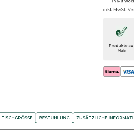
In
6-8 Woc
s
inkl. MwSt.
Ve
c
h
B
e
l
Produkte au
u
Maß
s
-
W
i
l
d
e
i
c
 TISCHGRÖSSE
BESTUHLUNG
ZUSÄTZLICHE INFORMAT
h
e