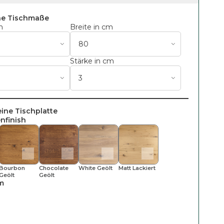
ne Tischmaße
m
Breite in cm
m
Stärke in cm
eine Tischplatte
nfinish
Bourbon
Chocolate
White Geölt
Matt Lackiert
Geölt
Geölt
m