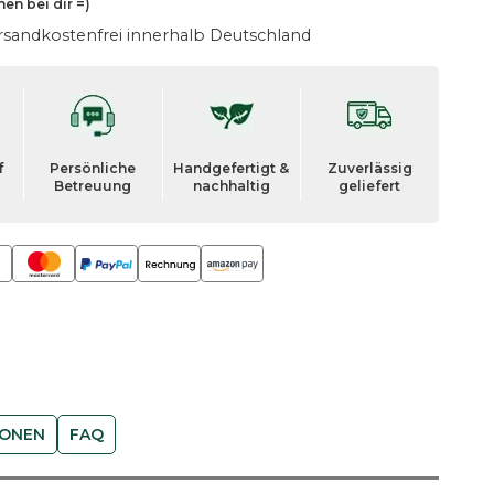
hen
bei dir =)
rsandkostenfrei innerhalb Deutschland
f
Persönliche
Handgefertigt &
Zuverlässig
Betreuung
nachhaltig
geliefert
IONEN
FAQ