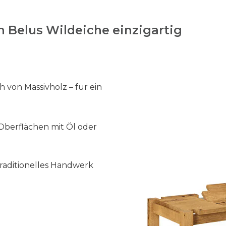
(
r
 Belus Wildeiche einzigartig
u
s
t
i
k
 von Massivholz – für ein
a
l
)
Oberflächen mit Öl oder
M
e
n
raditionelles Handwerk
g
e