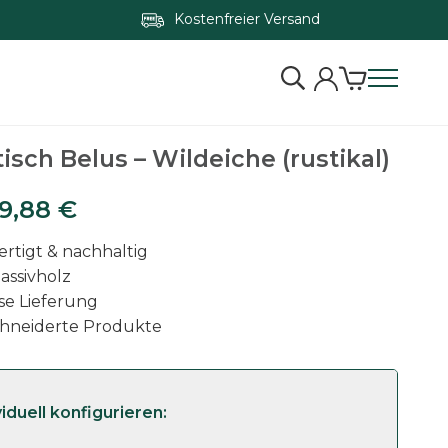
Kostenfreier Versand
Zum Konfigurator springen
isch Belus – Wildeiche (rustikal)
89,88
€
rtigt & nachhaltig
assivholz
se Lieferung
hneiderte Produkte