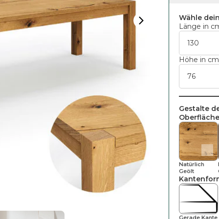
Wähle dei
Länge in c
Höhe in c
Gestalte d
Oberfläche
Natürlich
Geölt
Kantenfor
Gerade Kante