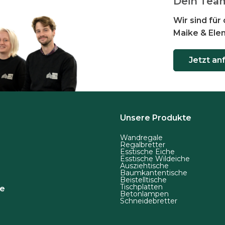
Dein Tea
Wir sind für 
Maike & Ele
Jetzt an
Unsere Produkte
Wandregale
Regalbretter
Esstische Eiche
Esstische Wildeiche
Ausziehtische
Baumkantentische
Beistelltische
Tischplatten
de
Betonlampen
Schneidebretter