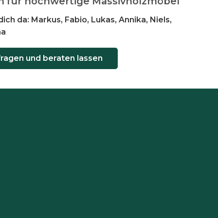
m für hochwertige Massivholzmöbel
dich da: Markus, Fabio, Lukas, Annika, Niels,
na
fragen und beraten lassen