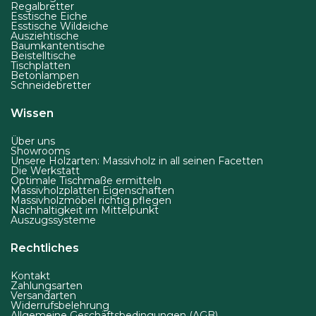
Regalbretter
Esstische Eiche
Esstische Wildeiche
Ausziehtische
Baumkantentische
Beistelltische
Tischplatten
Betonlampen
Schneidebretter
Wissen
Über uns
Showrooms
Unsere Holzarten: Massivholz in all seinen Facetten
Die Werkstatt
Optimale Tischmaße ermitteln
Massivholzplatten Eigenschaften
Massivholzmöbel richtig pflegen
Nachhaltigkeit im Mittelpunkt
Auszugssysteme
Rechtliches
Kontakt
Zahlungsarten
Versandarten
Widerrufsbelehrung
Allgemeine Geschäftsbedingungen (AGB)