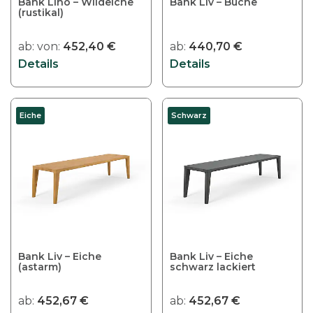
Bank Lino – Wildeiche
Bank Liv – Buche
(rustikal)
ab:
von:
452,40
€
ab:
440,70
€
Details
Details
Eiche
Schwarz
Bank Liv – Eiche
Bank Liv – Eiche
(astarm)
schwarz lackiert
ab:
452,67
€
ab:
452,67
€