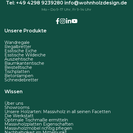
Tel: +49 4298 9239280
info@wohnholzdesign.de
Mo – Do 9-17 Uhr, Fr 9-14 Uhr
Unsere Produkte
Wandregale
Regalbretter
Esstische Eiche
Esstische Wildeiche
Ausziehtische
Baumkantentische
Beistelltische
Tischplatten
Betonlampen
Schneidebretter
Wissen
Über uns
Showrooms
Unsere Holzarten: Massivholz in all seinen Facetten
Die Werkstatt
Optimale Tischmaße ermitteln
Massivholzplatten Eigenschaften
Massivholzmöbel richtig pflegen
Nachhaltigkeit im Mittelpunkt