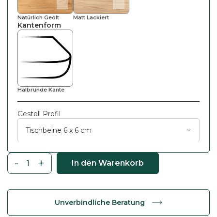
Natürlich Geölt
Matt Lackiert
Kantenform
Halbrunde Kante
Gestell Profil
-
+
In den Warenkorb
B
a
n
Unverbindliche Beratung
k