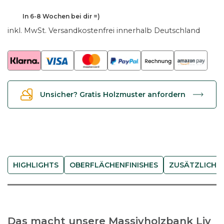
L
i
In
6-8 Wochen
bei dir =)
v
inkl. MwSt.
Versandkostenfrei innerhalb Deutschland
-
K
e
r
n
Unsicher? Gratis Holzmuster anfordern
b
u
c
h
e
M
HIGHLIGHTS
OBERFLÄCHENFINISHES
ZUSÄTZLICHE
e
n
g
e
Das macht unsere Massivholzbank Liv