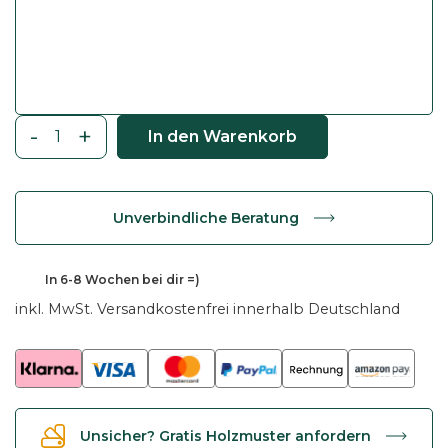
-
+
In den Warenkorb
E
s
s
Unverbindliche Beratung
t
i
s
In
6-8 Wochen
bei dir =)
c
inkl. MwSt.
Versandkostenfrei innerhalb Deutschland
h
L
a
h
a
Unsicher? Gratis Holzmuster anfordern
-