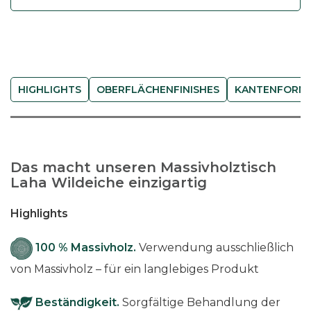
W
i
l
d
e
HIGHLIGHTS
OBERFLÄCHENFINISHES
KANTENFORM
i
c
h
e
Das macht unseren Massivholztisch
(
Laha Wildeiche einzigartig
r
u
Highlights
s
t
100 % Massivholz.
Verwendung ausschließlich
i
von Massivholz – für ein langlebiges Produkt
k
a
Beständigkeit.
Sorgfältige Behandlung der