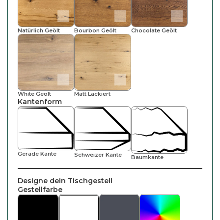
Natürlich Geölt
Bourbon Geölt
Chocolate Geölt
White Geölt
Matt Lackiert
Kantenform
Gerade Kante
Schweizer Kante
Baumkante
Designe dein Tischgestell
Gestellfarbe