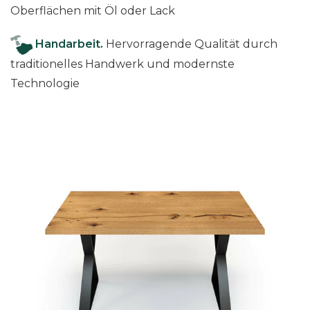
l
Oberflächen mit Öl oder Lack
)
M
Handarbeit.
Hervorragende Qualität durch
e
traditionelles Handwerk und modernste
n
Technologie
g
e