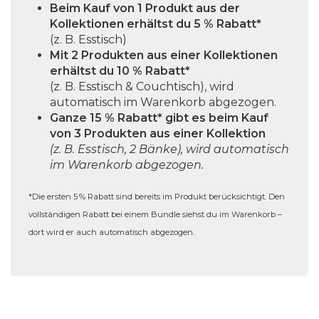
e
Beim Kauf von 1 Produkt aus der
g
d
a
Kollektionen erhältst du 5 % Rabatt*
O
e
e
r
(z. B. Esstisch)
p
w
r
i
Mit 2 Produkten aus einer Kollektionen
t
ä
P
erhältst du 10 % Rabatt*
a
i
h
r
(z. B. Esstisch & Couchtisch), wird
n
o
l
automatisch im Warenkorb abgezogen.
o
t
n
t
Ganze 15 % Rabatt* gibt es beim Kauf
d
e
e
von 3 Produkten aus einer Kollektion
w
u
n
(z. B. Esstisch, 2 Bänke), wird automatisch
n
e
k
a
im Warenkorb abgezogen.
k
r
t
u
ö
d
s
f
*Die ersten 5 % Rabatt sind bereits im Produkt berücksichtigt. Den
n
e
e
.
vollständigen Rabatt bei einem Bundle siehst du im Warenkorb –
n
n
i
D
dort wird er auch automatisch abgezogen.
e
t
i
n
e
e
a
g
O
u
e
p
f
w