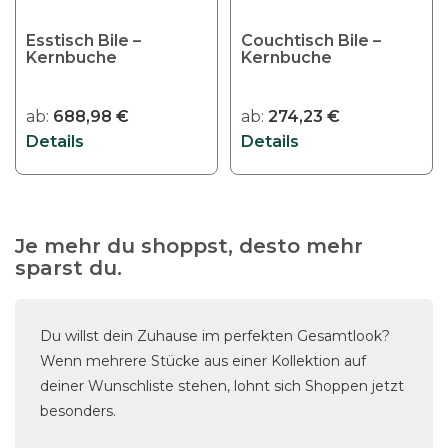
e
a
e
o
r
u
Esstisch Bile –
Couchtisch Bile –
O
d
Kernbuche
e
Kernbuche
f
p
u
V
d
t
k
a
e
ab:
688,98
€
ab:
274,23
€
i
t
r
r
Details
Details
o
w
i
P
n
e
a
r
e
i
n
o
n
s
t
d
k
Je mehr du shoppst, desto mehr
t
e
u
sparst du.
ö
m
n
k
n
e
a
t
n
h
u
Du willst dein Zuhause im perfekten Gesamtlook?
s
e
r
f
Wenn mehrere Stücke aus einer Kollektion auf
e
n
e
.
deiner Wunschliste stehen, lohnt sich Shoppen jetzt
i
a
r
D
besonders.
t
u
e
i
e
f
V