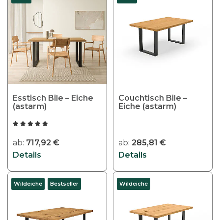
i
e
s
e
s
P
r
o
Esstisch Bile – Eiche
Couchtisch Bile –
d
(astarm)
Eiche (astarm)
u
k
t
ab:
717,92
€
ab:
285,81
€
w
Details
Details
e
i
D
Wildeiche
Bestseller
Wildeiche
s
i
t
e
m
s