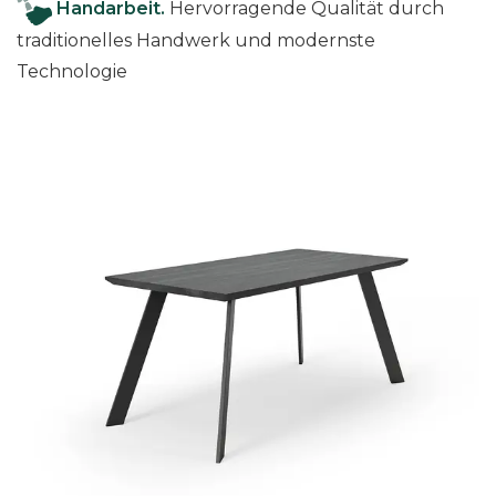
Handarbeit.
Hervorragende Qualität durch
M
traditionelles Handwerk und modernste
e
Technologie
n
g
e