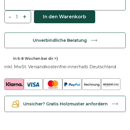
-
+
In den Warenkorb
E
s
s
Unverbindliche Beratung
t
i
s
In
6-8 Wochen
bei dir =)
c
inkl. MwSt.
Versandkostenfrei innerhalb Deutschland
h
T
a
n
i
Unsicher? Gratis Holzmuster anfordern
a
-
E
i