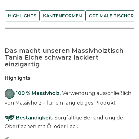
c
h
HIGHLIGHTS
KANTENFORMEN
OPTIMALE TISCHGRÖS
e
s
c
h
Das macht unseren Massivholztisch
w
Tania Eiche schwarz lackiert
a
einzigartig
r
z
Highlights
l
a
100 % Massivholz.
Verwendung ausschließlich
c
von Massivholz – für ein langlebiges Produkt
k
i
Beständigkeit.
Sorgfältige Behandlung der
e
Oberflächen mit Öl oder Lack
r
t