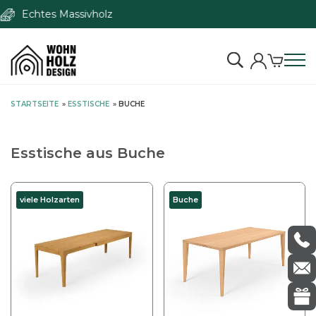
S
STARTSEITE
»
ESSTISCHE
»
BUCHE
k
i
p
Esstische aus Buche
t
o
c
viele Holzarten
Buche
o
n
t
e
n
t