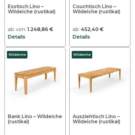
o
e
Esstisch Lino –
Couchtisch Lino –
d
Wildeiche (rustikal)
O
Wildeiche (rustikal)
u
p
k
t
ab:
von:
1.248,86
€
ab:
452,40
€
t
i
Details
Details
w
o
e
n
i
Wildeiche
Wildeiche
e
s
n
t
k
m
ö
e
n
h
n
r
e
e
n
r
Bank Lino – Wildeiche
Ausziehtisch Lino –
a
(rustikal)
e
Wildeiche (rustikal)
u
V
f