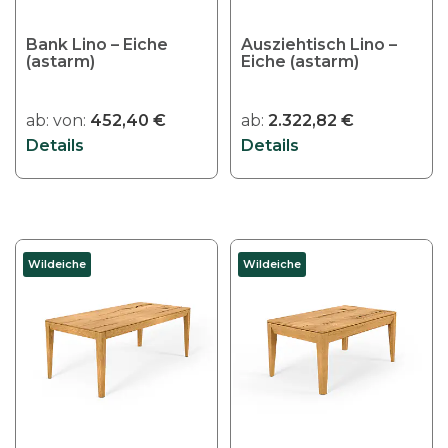
e
r
Bank Lino – Eiche
Ausziehtisch Lino –
(astarm)
e
Eiche (astarm)
V
a
ab:
von:
452,40
€
ab:
2.322,82
€
r
Details
Details
i
a
n
t
D
e
Wildeiche
Wildeiche
i
n
e
a
s
u
e
f
s
.
P
D
r
i