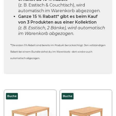
i
ä
(z. B. Esstisch & Couchtisch), wird
o
automatisch im Warenkorb abgezogen.
h
n
Ganze 15 % Rabatt* gibt es beim Kauf
l
e
von 3 Produkten aus einer Kollektion
t
(z. B. Esstisch, 2 Bänke), wird automatisch
n
w
im Warenkorb abgezogen.
k
e
ö
r
*
Die ersten 5 % Rabatt sind bereits im Produkt berücksichtigt. Den vollständigen
n
d
Rabatt bei einem Bundle siehst du im Warenkorb – dort wird er auch
n
e
automatisch abgezogen.
e
n
n
a
u
f
d
D
Buche
Buche
e
i
r
e
P
s