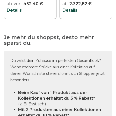
a
ab:
von:
452,40
€
ab:
2.322,82
€
d
r
Details
Details
e
i
r
a
P
n
r
t
o
Je mehr du shoppst, desto mehr
e
sparst du.
d
n
u
a
k
u
Du willst dein Zuhause im perfekten Gesamtlook?
t
f
Wenn mehrere Stücke aus einer Kollektion auf
s
.
deiner Wunschliste stehen, lohnt sich Shoppen jetzt
e
D
besonders.
i
i
t
e
Beim Kauf von 1 Produkt aus der
e
Kollektionen erhältst du 5 % Rabatt*
O
g
(z. B. Esstisch)
p
e
Mit 2 Produkten aus einer Kollektionen
t
w
erhältst du 10 % Rabatt*