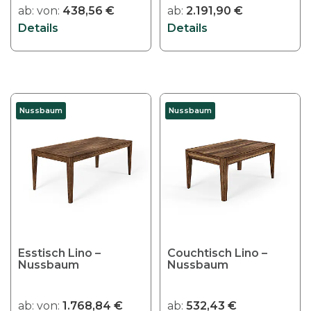
a
ab:
von:
438,56
€
ab:
2.191,90
€
d
r
Details
Details
e
i
r
a
P
n
r
t
o
D
e
Nussbaum
Nussbaum
d
i
n
u
e
a
k
s
u
t
e
f
s
s
.
e
P
D
i
r
i
t
o
e
Esstisch Lino –
Couchtisch Lino –
e
d
Nussbaum
O
Nussbaum
g
u
p
e
k
t
ab:
von:
1.768,84
€
ab:
532,43
€
w
t