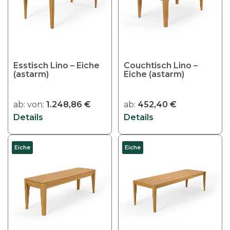
e
s
P
r
o
Esstisch Lino – Eiche
Couchtisch Lino –
d
(astarm)
Eiche (astarm)
u
k
ab:
von:
1.248,86
€
ab:
452,40
€
t
Details
Details
w
e
i
Eiche
Eiche
s
t
m
e
h
r