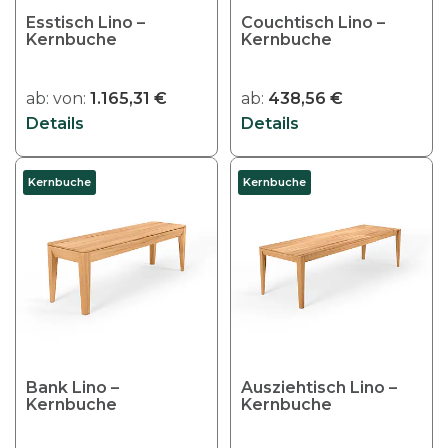
o
e
Esstisch Lino –
Couchtisch Lino –
d
Kernbuche
O
Kernbuche
u
p
k
t
ab:
von:
1.165,31
€
ab:
438,56
€
t
i
Details
Details
w
o
e
n
i
Kernbuche
Kernbuche
e
s
n
t
k
m
ö
e
n
h
n
r
e
e
n
r
Bank Lino –
Ausziehtisch Lino –
a
Kernbuche
e
Kernbuche
u
V
f