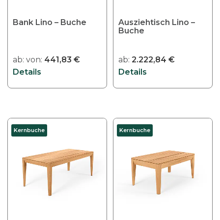
w
e
e
r
Bank Lino – Buche
Ausziehtisch Lino –
r
e
Buche
d
V
e
a
ab:
von:
441,83
€
ab:
2.222,84
€
n
r
Details
Details
i
a
n
t
D
e
Kernbuche
Kernbuche
i
n
e
a
s
u
e
f
s
.
P
D
r
i