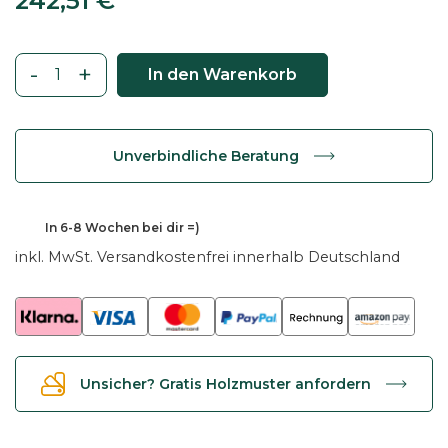
242,51
€
-
+
In den Warenkorb
T
i
s
Unverbindliche Beratung
c
h
p
242,51
€
In
6-8 Wochen
bei dir =)
l
inkl. MwSt.
Versandkostenfrei innerhalb Deutschland
a
t
t
e
b
Unsicher? Gratis Holzmuster anfordern
o
o
t