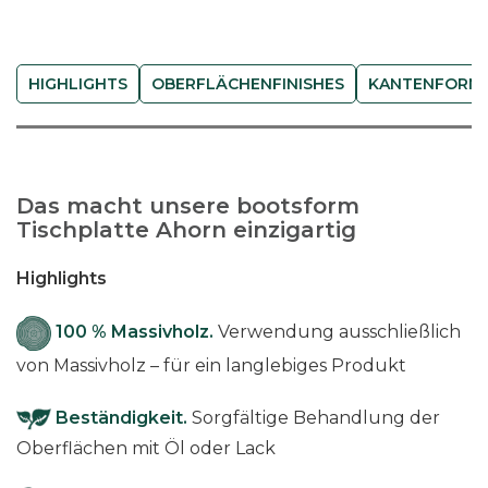
s
f
o
HIGHLIGHTS
OBERFLÄCHENFINISHES
KANTENFORM
r
m
-
A
Das macht unsere bootsform
h
Tischplatte Ahorn einzigartig
o
r
Highlights
n
M
100 % Massivholz.
Verwendung ausschließlich
e
von Massivholz – für ein langlebiges Produkt
n
g
Beständigkeit.
Sorgfältige Behandlung der
e
Oberflächen mit Öl oder Lack