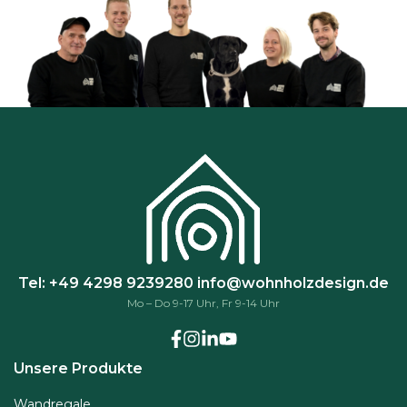
n
k
ö
n
n
e
n
a
u
f
d
e
r
Tel: +49 4298 9239280
info@wohnholzdesign.de
P
Mo – Do 9-17 Uhr, Fr 9-14 Uhr
r
o
d
Unsere Produkte
u
Wandregale