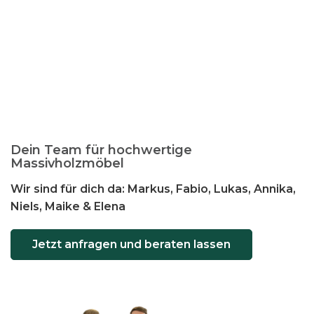
n
t
e
n
a
u
f
.
D
Dein Team für hochwertige
i
Massivholzmöbel
e
Wir sind für dich da: Markus, Fabio, Lukas, Annika,
O
Niels, Maike & Elena
p
t
Jetzt anfragen und beraten lassen
i
o
n
e