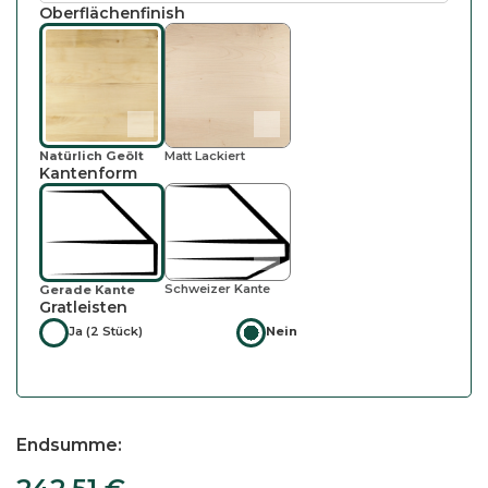
Oberflächenfinish
Natürlich Geölt
Matt Lackiert
Kantenform
Schweizer Kante
Gerade Kante
Gratleisten
Ja (2 Stück)
Nein
Endsumme