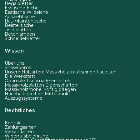
k
Regalbretter
Esstische Eiche
t
Esstische Wildeiche
Ausziehtische
s
Baumkantentische
e
Beistelltische
Tischplatten
i
Betonlampen
Schneidebretter
t
e
Wissen
g
Über uns
e
Showrooms
w
Unsere Holzarten: Massivholz in all seinen Facetten
Die Werkstatt
ä
Optimale Tischmaße ermitteln
Massivholzplatten Eigenschaften
h
Massivholzmöbel richtig pflegen
Nachhaltigkeit im Mittelpunkt
l
Auszugssysteme
t
Rechtliches
w
e
Kontakt
r
Zahlungsarten
Versandarten
d
Widerrufsbelehrung