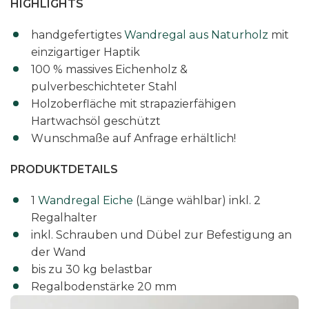
HIGHLIGHTS
-
E
handgefertigtes
Wandregal aus Naturholz
mit
i
einzigartiger Haptik
c
100 % massives Eichenholz &
h
pulverbeschichteter Stahl
e
Holzoberfläche mit strapazierfähigen
(
Hartwachsöl geschützt
a
Wunschmaße auf Anfrage erhältlich!
s
t
PRODUKTDETAILS
a
1
Wandregal Eiche
(Länge wählbar) inkl. 2
r
Regalhalter
m
inkl. Schrauben und Dübel zur Befestigung an
)
der Wand
M
bis zu 30 kg belastbar
e
Regalbodenstärke 20 mm
n
g