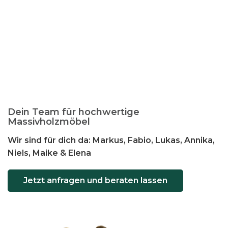
t
e
n
a
u
f
.
D
i
Dein Team für hochwertige
e
Massivholzmöbel
O
Wir sind für dich da: Markus, Fabio, Lukas, Annika,
p
Niels, Maike & Elena
t
i
o
Jetzt anfragen und beraten lassen
n
e
n