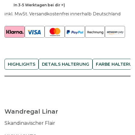
h
In
3-5 Werktagen
bei dir =)
o
inkl. MwSt.
Versandkostenfrei innerhalb Deutschland
l
z
W
a
n
d
HIGHLIGHTS
DETAILS HALTERUNG
FARBE HALTERU
r
e
g
a
l
L
i
Wandregal Linar
n
Skandinavischer Flair
a
r