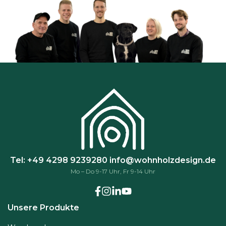
k
ö
n
n
e
n
a
u
f
d
e
r
P
Tel: +49 4298 9239280
info@wohnholzdesign.de
r
Mo – Do 9-17 Uhr, Fr 9-14 Uhr
o
d
u
Unsere Produkte
k