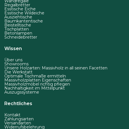
Wandregale
t
Regalbretter
s
Esstische Eiche
Esstische Wildeiche
e
Ausziehtische
Baumkantentische
i
Beistelltische
Tischplatten
t
Betonlampen
e
Schneidebretter
g
Wissen
e
w
Über uns
Showrooms
ä
Unsere Holzarten: Massivholz in all seinen Facetten
Die Werkstatt
h
Optimale Tischmaße ermitteln
Massivholzplatten Eigenschaften
l
Massivholzmöbel richtig pflegen
t
Nachhaltigkeit im Mittelpunkt
Auszugssysteme
w
e
Rechtliches
r
Kontakt
d
Zahlungsarten
Versandarten
e
Widerrufsbelehrung