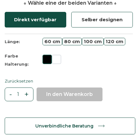
↓ Wähle eine der beiden Varianten ↓
Direkt verfügbar
Selber designen
60 cm
80 cm
100 cm
120 cm
Länge:
Farbe
Halterung:
Zurücksetzen
-
+
In den Warenkorb
M
a
s
s
Unverbindliche Beratung
i
v