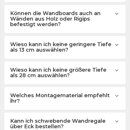
Können die Wandboards auch an
Wänden aus Holz oder Rigips
befestigt werden?
Wieso kann ich keine geringere Tiefe
als 13 cm auswählen?
Wieso kann ich keine größere Tiefe
als 28 cm auswählen?
Welches Montagematerial empfehlt
ihr?
Kann ich schwebende Wandregale
über Eck bestellen?