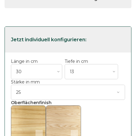
Länge in cm
Tiefe in cm
Stärke in mm
Oberflächenfinish