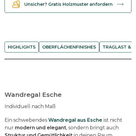
W
Unsicher? Gratis Holzmuster anfordern
a
n
d
r
e
g
HIGHLIGHTS
OBERFLÄCHENFINISHES
TRAGLAST & 
a
l
E
s
c
h
Wandregal Esche
e
m
Individuell nach Maß
a
Ein schwebendes
Wandregal aus Esche
ist nicht
s
nur
modern und elegant
, sondern bringt auch
s
Struktur und Gemütlichkeit
in deinen Raum.