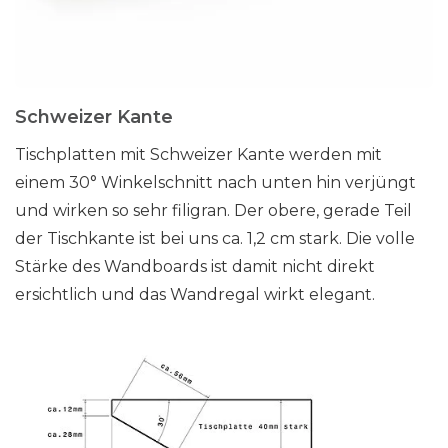
Schweizer Kante
Tischplatten mit Schweizer Kante werden mit
einem 30° Winkelschnitt nach unten hin verjüngt
und wirken so sehr filigran. Der obere, gerade Teil
der Tischkante ist bei uns ca. 1,2 cm stark. Die volle
Stärke des Wandboards ist damit nicht direkt
ersichtlich und das Wandregal wirkt elegant.