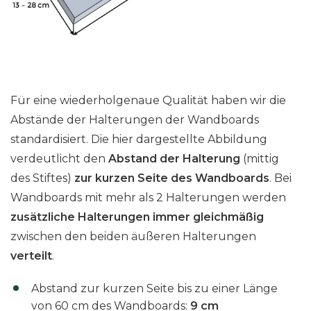
Für eine wiederholgenaue Qualität haben wir die
Abstände der Halterungen der Wandboards
standardisiert. Die hier dargestellte Abbildung
verdeutlicht den
Abstand der Halterung
(mittig
des Stiftes)
zur kurzen Seite des Wandboards
. Bei
Wandboards mit mehr als 2 Halterungen werden
zusätzliche Halterungen immer gleichmäßig
zwischen den beiden äußeren Halterungen
verteilt
.
Abstand zur kurzen Seite bis zu einer Länge
von 60 cm des Wandboards:
9 cm