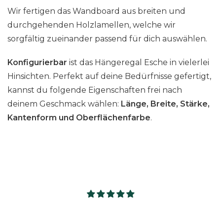
Wir fertigen das Wandboard aus breiten und
durchgehenden Holzlamellen, welche wir
sorgfältig zueinander passend für dich auswählen.
Konfigurierbar
ist das Hängeregal Esche in vielerlei
Hinsichten. Perfekt auf deine Bedürfnisse gefertigt,
kannst du folgende Eigenschaften frei nach
deinem Geschmack wählen:
Länge, Breite, Stärke,
Kantenform und Oberflächenfarbe
.