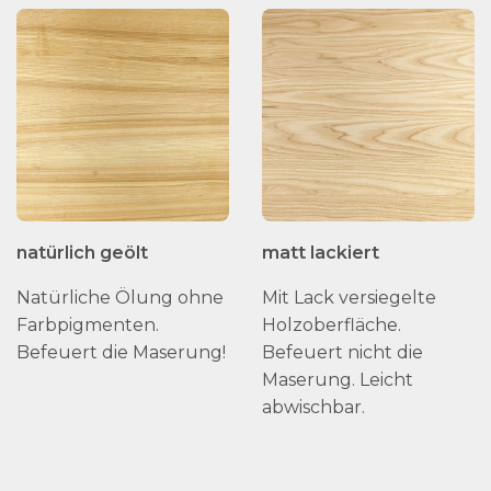
natürlich geölt
matt lackiert
Natürliche Ölung ohne
Mit Lack versiegelte
Farbpigmenten.
Holzoberfläche.
Befeuert die Maserung!
Befeuert nicht die
Maserung. Leicht
abwischbar.