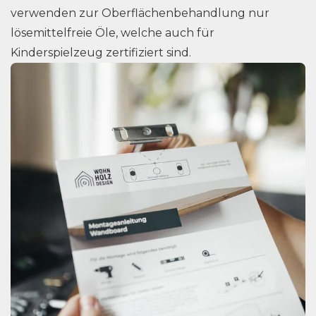
verwenden zur Oberflächenbehandlung nur
lösemittelfreie Öle, welche auch für
Kinderspielzeug zertifiziert sind.