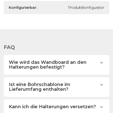
Konfigurierbar:
Produktkonfigurator
FAQ
Wie wird das Wandboard an den
Halterungen befestigt?
Ist eine Bohrschablone im
Lieferumfang enthalten?
Kann ich die Halterungen versetzen?