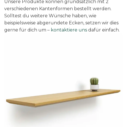
Unsere Produkte können grundsätzlich mit 2
verschiedenen Kantenformen bestellt werden.
Solltest du weitere Wünsche haben, wie
beispielsweise abgerundete Ecken, setzen wir dies
gerne für dich um –
kontaktiere uns
dafür einfach.