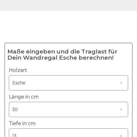
Maße eingeben und die Traglast für
Dein Wandregal Esche berechnen!
Holzart
Länge in cm
Tiefe in cm