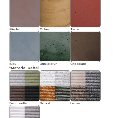
Flieder
Ocker
Terra
Blau
Dunkelgrün
Chocolate
*
Material Kabel
Baumwolle
Brokat
Leinen