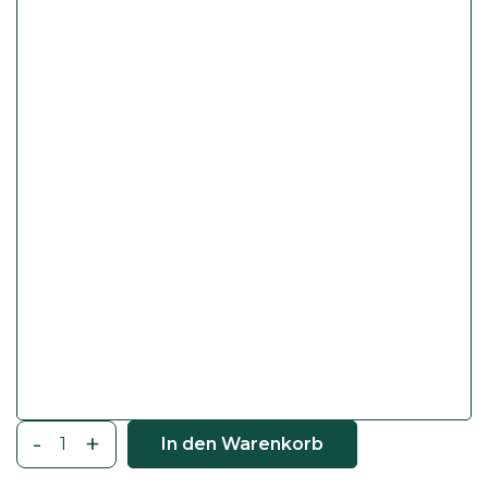
-
+
In den Warenkorb
R
o