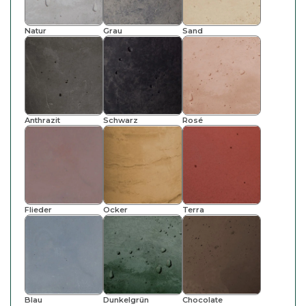
Natur
Grau
Sand
Anthrazit
Schwarz
Rosé
Flieder
Ocker
Terra
Blau
Dunkelgrün
Chocolate