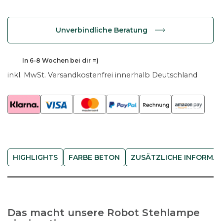
b
o
Unverbindliche Beratung
t
S
t
In
6-8 Wochen
bei dir =)
e
inkl. MwSt.
Versandkostenfrei innerhalb Deutschland
h
l
a
m
p
e
HIGHLIGHTS
FARBE BETON
ZUSÄTZLICHE INFORMA
B
e
t
o
n
Das macht unsere Robot Stehlampe
M