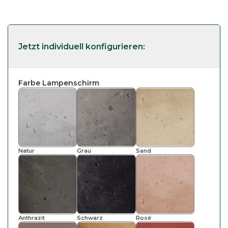
Farbe Lampenschirm
Natur
Grau
Sand
Anthrazit
Schwarz
Rosé