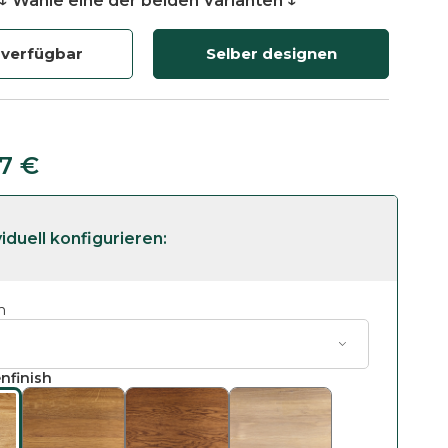
↓ Wähle eine der beiden Varianten ↓
 verfügbar
Selber designen
47
€
m
nfinish