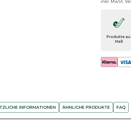
inkl. MwSt.
Ve
e
i
s
t
e
Produkte au
E
Maß
i
c
h
e
M
e
n
g
e
TZLICHE INFORMATIONEN
ÄHNLICHE PRODUKTE
FAQ