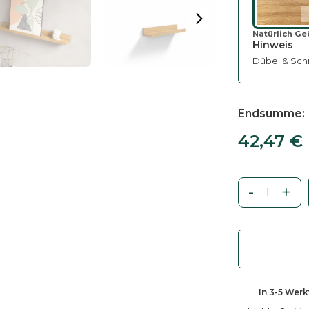
Natürlich Ge
Hinweis
Dübel & Schr
Endsumme
42,47
€
-
+
B
i
l
d
e
r
In
3-5 Wer
l