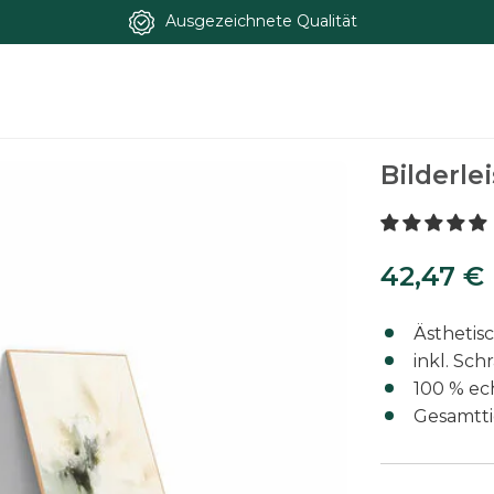
Ausgezeichnete Qualität
Bilderle
42,47
€
42,47
€
Ästhetis
inkl. S
100 % ech
Gesamttie