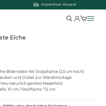
Kostenfreier Versand
Zum Konfigurator springen
iste Eiche
che Bilderleiste mit Stoppkante (2,5 cm hoch)
chrauben und Dübel zur Wandmontage
tes, natürlich geöltes Massivholz
fe: 10 cm / Stellfläche: 7,5 cm