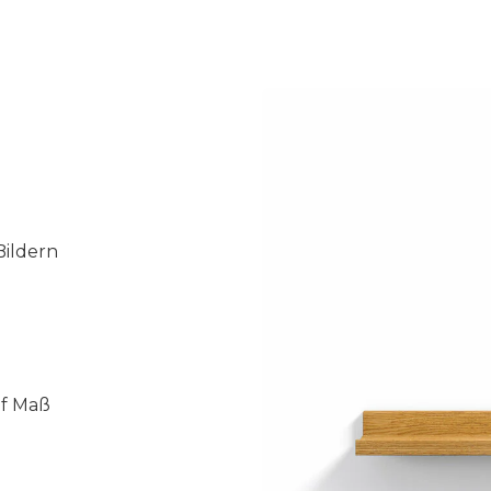
Bildern
uf Maß