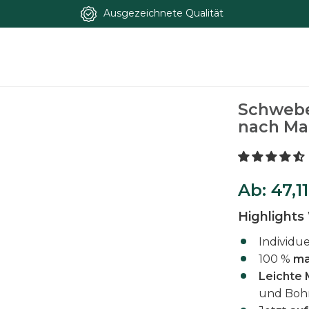
Ausgezeichnete Qualität
Buche massiv nach Maß
Schwebe
nach M
Ab:
47,1
Highlight
Individue
100 %
ma
Leichte
und Boh