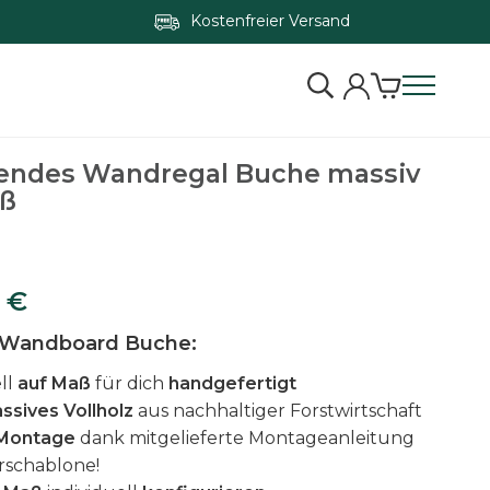
Kostenfreier Versand
Zum Konfigurator springen
ndes Wandregal Buche massiv
aß
1
€
s Wandboard Buche:
ll
auf Maß
für dich
handgefertigt
ssives Vollholz
aus nachhaltiger Forstwirtschaft
 Montage
dank mitgelieferte Montageanleitung
rschablone!