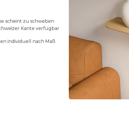
e
he
scheint zu schweben
hweizer Kante verfügbar
n individuell nach Maß