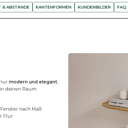
e
 & ABSTÄNDE
KANTENFORMEN
KUNDENBILDER
FAQ
m
a
s
s
i
v
n
a
c
h
 nur
modern und elegant
,
M
in deinen Raum.
a
ß
M
 Fenster nach Maß
e
r Flur
n
g