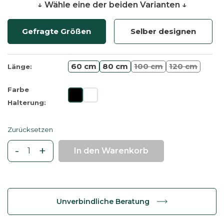
↓ Wähle eine der beiden Varianten ↓
Gefragte Größen
Selber designen
60 cm
80 cm
100 cm
120 cm
Länge:
Farbe
Halterung:
Zurücksetzen
-
+
In den Warenkorb
M
a
s
s
Unverbindliche Beratung
i
v