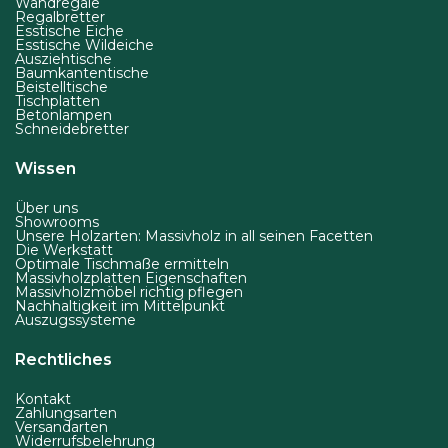
Wandregale
t
Regalbretter
s
Esstische Eiche
Esstische Wildeiche
e
Ausziehtische
Baumkantentische
i
Beistelltische
Tischplatten
t
Betonlampen
e
Schneidebretter
g
Wissen
e
w
Über uns
Showrooms
ä
Unsere Holzarten: Massivholz in all seinen Facetten
Die Werkstatt
h
Optimale Tischmaße ermitteln
Massivholzplatten Eigenschaften
l
Massivholzmöbel richtig pflegen
t
Nachhaltigkeit im Mittelpunkt
Auszugssysteme
w
e
Rechtliches
r
Kontakt
d
Zahlungsarten
Versandarten
e
Widerrufsbelehrung