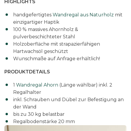
HIGHLIGHTS
A
h
handgefertigtes
Wandregal aus Naturholz
mit
o
einzigartiger Haptik
r
100 % massives Ahornholz &
n
pulverbeschichteter Stahl
M
Holzoberfläche mit strapazierfähigen
e
Hartwachsöl geschützt
n
Wunschmaße auf Anfrage erhältlich!
g
e
PRODUKTDETAILS
1
Wandregal Ahorn
(Länge wählbar) inkl. 2
Regalhalter
inkl. Schrauben und Dübel zur Befestigung an
der Wand
bis zu 30 kg belastbar
Regalbodenstärke 20 mm