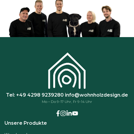
k
ö
n
n
e
n
a
u
f
d
e
r
P
Tel: +49 4298 9239280
info@wohnholzdesign.de
r
Mo – Do 9-17 Uhr, Fr 9-14 Uhr
o
d
u
Unsere Produkte
k