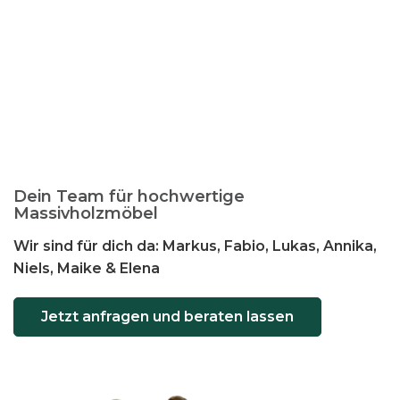
t
e
n
a
u
f
.
D
i
Dein Team für hochwertige
e
Massivholzmöbel
O
Wir sind für dich da: Markus, Fabio, Lukas, Annika,
p
Niels, Maike & Elena
t
i
o
Jetzt anfragen und beraten lassen
n
e
n