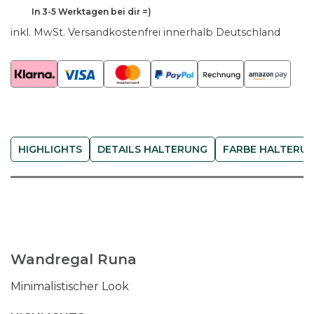
h
In
3-5 Werktagen
bei dir =)
o
inkl. MwSt.
Versandkostenfrei innerhalb Deutschland
l
z
W
a
n
d
HIGHLIGHTS
DETAILS HALTERUNG
FARBE HALTERU
r
e
g
a
l
R
u
Wandregal Runa
n
Minimalistischer Look
a
-