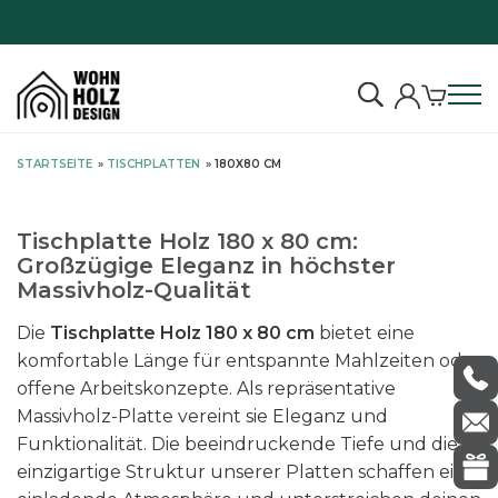
Echtes Massivholz
S
STARTSEITE
»
TISCHPLATTEN
»
180X80 CM
k
i
p
Tischplatte Holz 180 x 80 cm:
t
Großzügige Eleganz in höchster
o
Massivholz-Qualität
c
Die
Tischplatte Holz 180 x 80 cm
bietet eine
o
komfortable Länge für entspannte Mahlzeiten oder
n
offene Arbeitskonzepte. Als repräsentative
t
Massivholz-Platte vereint sie Eleganz und
e
Funktionalität. Die beeindruckende Tiefe und die
n
einzigartige Struktur unserer Platten schaffen eine
t