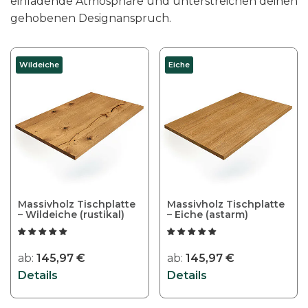
einladende Atmosphäre und unterstreichen deinen
gehobenen Designanspruch.
D
D
Wildeiche
Eiche
i
i
e
e
s
s
e
e
s
s
P
P
r
r
o
o
Massivholz Tischplatte
Massivholz Tischplatte
d
d
– Wildeiche (rustikal)
– Eiche (astarm)
u
u
k
k
ab:
145,97
€
ab:
145,97
€
t
t
Details
Details
w
w
e
e