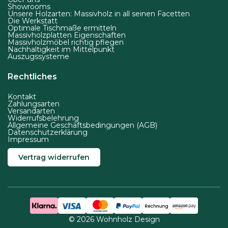
h
h
Showrooms
o
Unsere Holzarten: Massivholz in all seinen Facetten
l
l
Die Werkstatt
d
t
t
Optimale Tischmaße ermitteln
u
Massivholzplatten Eigenschaften
w
w
Massivholzmöbel richtig pflegen
k
Nachhaltigkeit im Mittelpunkt
e
e
Auszugssysteme
t
r
r
s
Rechtliches
d
d
e
e
e
Kontakt
i
n
n
Zahlungsarten
t
Versandarten
Widerrufsbelehrung
e
Allgemeine Geschäftsbedingungen (AGB)
Datenschutzerklärung
g
Impressum
e
Vertrag widerrufen
w
ä
h
l
t
© 2026 Wohnholz Design
w