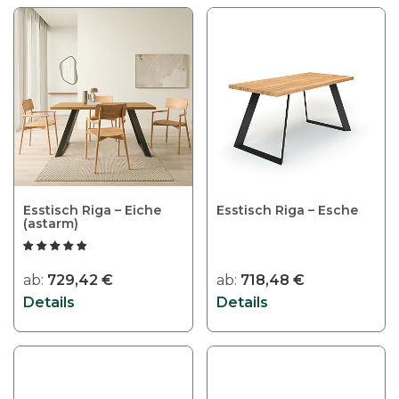
Esstisch Riga – Eiche
Esstisch Riga – Esche
(astarm)
ab:
729,42
€
ab:
718,48
€
Details
Details