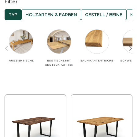
Filter
TYP
HOLZARTEN & FARBEN
GESTELL / BEINE
KO
AUSZIEHTISCHE
ESSTISCHE MIT
BAUMKANTENTISCHE
SCHWEIZE
ANSTECKPLATTEN