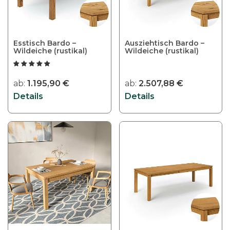
Esstisch Bardo –
Ausziehtisch Bardo –
Wildeiche (rustikal)
Wildeiche (rustikal)
ab:
1.195,90
€
ab:
2.507,88
€
Details
Details