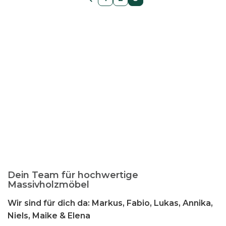
Dein Team für hochwertige
Massivholzmöbel
Wir sind für dich da: Markus, Fabio, Lukas, Annika,
Niels, Maike & Elena