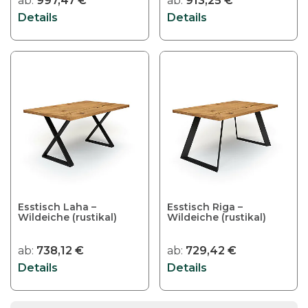
ab:
997,47
€
ab:
913,25
€
Details
Details
Esstisch Laha –
Esstisch Riga –
Wildeiche (rustikal)
Wildeiche (rustikal)
ab:
738,12
€
ab:
729,42
€
Details
Details