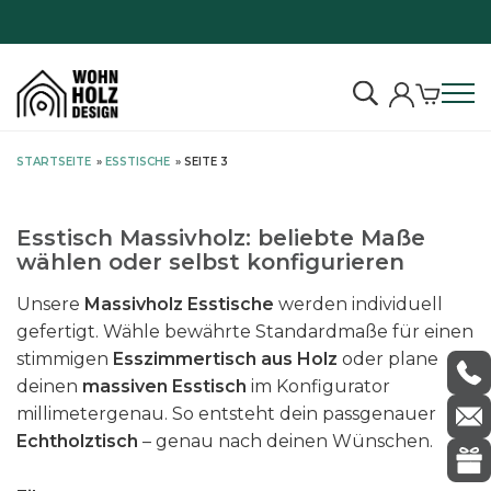
S
STARTSEITE
»
ESSTISCHE
»
SEITE 3
k
i
p
Esstisch Massivholz: beliebte Maße
t
wählen oder selbst konfigurieren
o
Unsere
Massivholz Esstische
werden individuell
c
gefertigt. Wähle bewährte Standardmaße für einen
o
stimmigen
Esszimmertisch aus Holz
oder plane
n
deinen
massiven Esstisch
im Konfigurator
t
millimetergenau. So entsteht dein passgenauer
e
Echtholztisch
– genau nach deinen Wünschen.
n
t