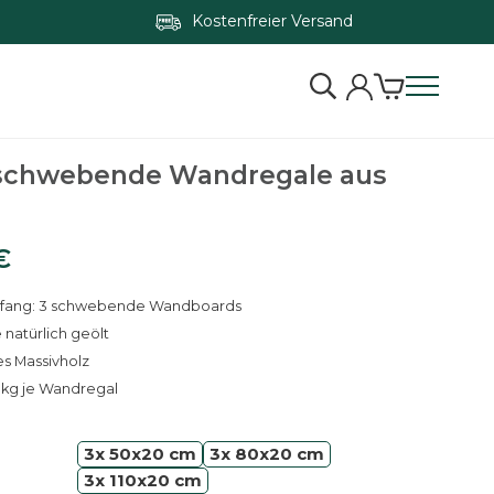
Kostenfreier Versand
Zum Konfigurator springen
 schwebende Wandregale aus
€
fang: 3 schwebende Wandboards
natürlich geölt
es Massivholz
9 kg je Wandregal
3x 50x20 cm
3x 80x20 cm
3x 110x20 cm