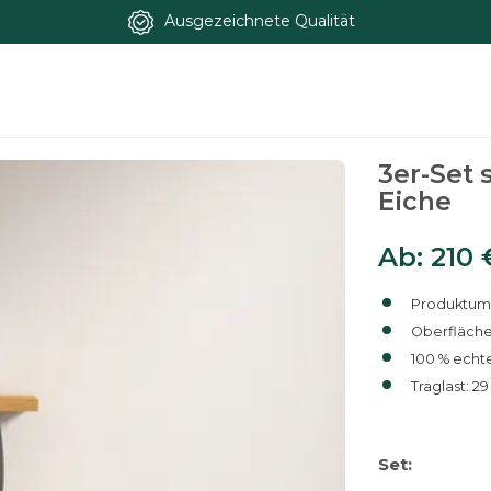
Ausgezeichnete Qualität
regale aus Eiche
3er-Set
Eiche
Ab:
210
Produktum
Oberfläche 
100 % echt
Traglast: 2
Set: