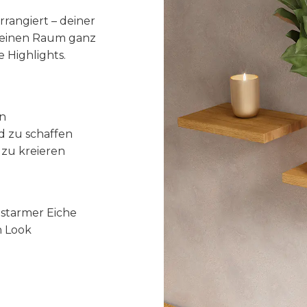
h
rangiert – deiner
e
 deinen Raum ganz
M
e Highlights.
e
n
g
e
en
ad zu schaffen
zu kreieren
astarmer Eiche
n Look